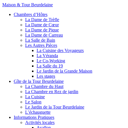
Maison & Tour Beurdelaine
Chambres d’Hôtes
La Dame de Trèfle
La Dame de Cœur
La Dame de Pique
La Dame de Carreau
La Salle de Bain
Les Autres Pièces
La Cuisine des Voyageurs
La Véranda
Le Co-Working
La Salle du 19
Le Jardin de la Grande Maison
Les stages
Gîte de la Tour Beurdelaine
La Chambre du Haut
La Chambre en Rez de jardin
La Cuisine
Le Salon
Le Jardin de la Tour Beurdelaine
L’échauguette
Informations Pratiques
Activités locales
Avallon