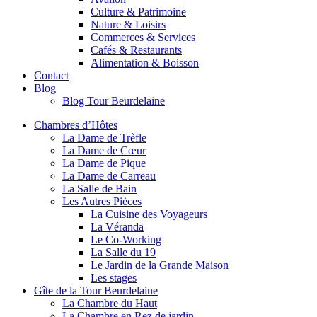
Culture & Patrimoine
Nature & Loisirs
Commerces & Services
Cafés & Restaurants
Alimentation & Boisson
Contact
Blog
Blog Tour Beurdelaine
Chambres d’Hôtes
La Dame de Trèfle
La Dame de Cœur
La Dame de Pique
La Dame de Carreau
La Salle de Bain
Les Autres Pièces
La Cuisine des Voyageurs
La Véranda
Le Co-Working
La Salle du 19
Le Jardin de la Grande Maison
Les stages
Gîte de la Tour Beurdelaine
La Chambre du Haut
La Chambre en Rez de jardin