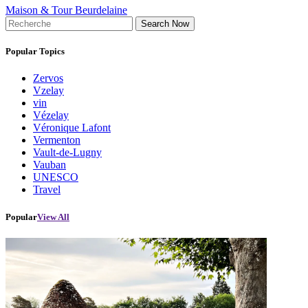
Maison & Tour Beurdelaine
Search Now
Popular Topics
Zervos
Vzelay
vin
Vézelay
Véronique Lafont
Vermenton
Vault-de-Lugny
Vauban
UNESCO
Travel
Popular
View All