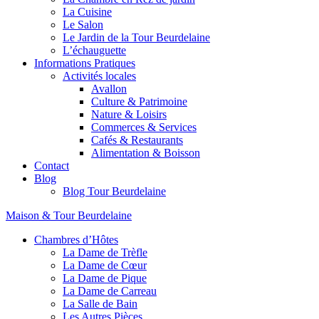
La Cuisine
Le Salon
Le Jardin de la Tour Beurdelaine
L’échauguette
Informations Pratiques
Activités locales
Avallon
Culture & Patrimoine
Nature & Loisirs
Commerces & Services
Cafés & Restaurants
Alimentation & Boisson
Contact
Blog
Blog Tour Beurdelaine
Maison & Tour Beurdelaine
Chambres d’Hôtes
La Dame de Trèfle
La Dame de Cœur
La Dame de Pique
La Dame de Carreau
La Salle de Bain
Les Autres Pièces