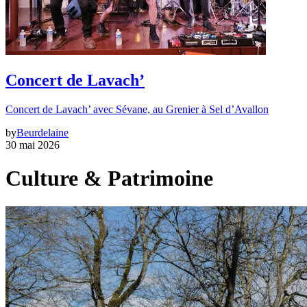
Concert de Lavach’
Concert de Lavach’ avec Sévane, au Grenier à Sel d’Avallon
by
Beurdelaine
30 mai 2026
Culture & Patrimoine