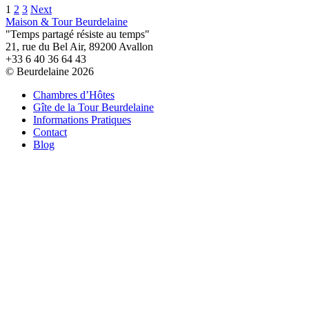
Pagination
1
2
3
Next
Maison & Tour Beurdelaine
des
"Temps partagé résiste au temps"
publications
21, rue du Bel Air, 89200 Avallon
+33 6 40 36 64 43
© Beurdelaine 2026
Chambres d’Hôtes
Gîte de la Tour Beurdelaine
Informations Pratiques
Contact
Blog