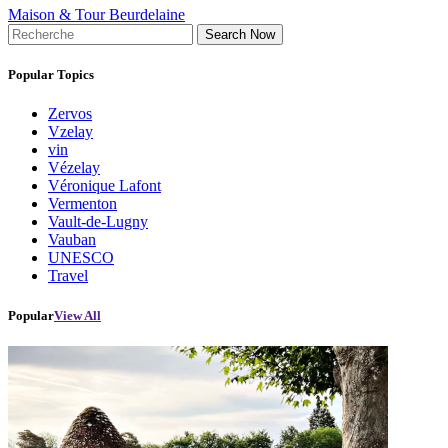
Maison & Tour Beurdelaine
Search Now
Popular Topics
Zervos
Vzelay
vin
Vézelay
Véronique Lafont
Vermenton
Vault-de-Lugny
Vauban
UNESCO
Travel
Popular
View All