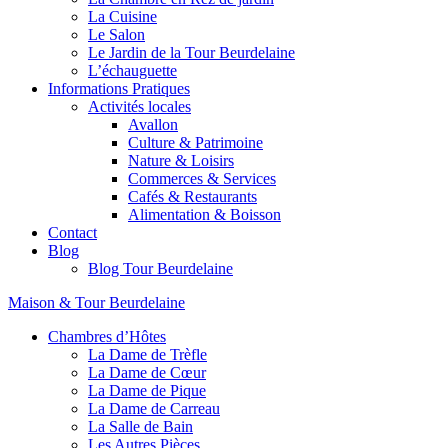
La Cuisine
Le Salon
Le Jardin de la Tour Beurdelaine
L’échauguette
Informations Pratiques
Activités locales
Avallon
Culture & Patrimoine
Nature & Loisirs
Commerces & Services
Cafés & Restaurants
Alimentation & Boisson
Contact
Blog
Blog Tour Beurdelaine
Maison & Tour Beurdelaine
Chambres d’Hôtes
La Dame de Trèfle
La Dame de Cœur
La Dame de Pique
La Dame de Carreau
La Salle de Bain
Les Autres Pièces