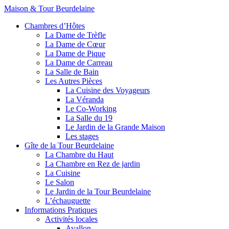
Maison & Tour Beurdelaine
Chambres d’Hôtes
La Dame de Trèfle
La Dame de Cœur
La Dame de Pique
La Dame de Carreau
La Salle de Bain
Les Autres Pièces
La Cuisine des Voyageurs
La Véranda
Le Co-Working
La Salle du 19
Le Jardin de la Grande Maison
Les stages
Gîte de la Tour Beurdelaine
La Chambre du Haut
La Chambre en Rez de jardin
La Cuisine
Le Salon
Le Jardin de la Tour Beurdelaine
L’échauguette
Informations Pratiques
Activités locales
Avallon