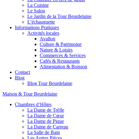
La Cuisine
Le Salon
Le Jardin de la Tour Beurdelaine
L’échauguette
Informations Pratiques
Activités locales
Avallon
Culture & Patrimoine
Nature & Loisirs
Commerces & Services
Cafés & Restaurants
Alimentation & Boisson
Contact
Blog
Blog Tour Beurdelaine
Maison & Tour Beurdelaine
Chambres d’Hôtes
La Dame de Trèfle
La Dame de Cœur
La Dame de Pique
La Dame de Carreau
La Salle de Bain
Les Autres Pièces