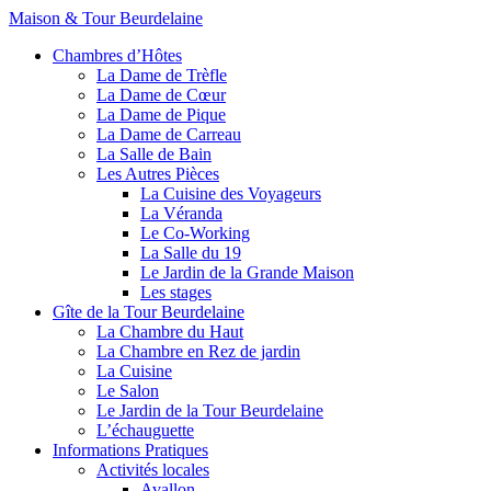
Maison & Tour Beurdelaine
Chambres d’Hôtes
La Dame de Trèfle
La Dame de Cœur
La Dame de Pique
La Dame de Carreau
La Salle de Bain
Les Autres Pièces
La Cuisine des Voyageurs
La Véranda
Le Co-Working
La Salle du 19
Le Jardin de la Grande Maison
Les stages
Gîte de la Tour Beurdelaine
La Chambre du Haut
La Chambre en Rez de jardin
La Cuisine
Le Salon
Le Jardin de la Tour Beurdelaine
L’échauguette
Informations Pratiques
Activités locales
Avallon