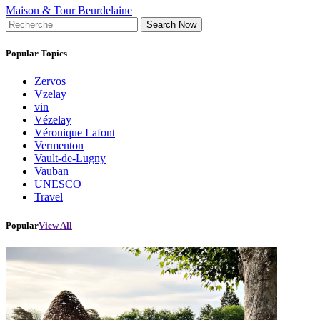
Maison & Tour Beurdelaine
Search Now
Popular Topics
Zervos
Vzelay
vin
Vézelay
Véronique Lafont
Vermenton
Vault-de-Lugny
Vauban
UNESCO
Travel
Popular
View All