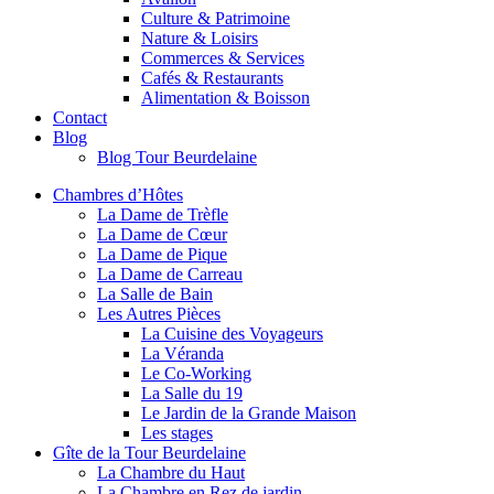
Culture & Patrimoine
Nature & Loisirs
Commerces & Services
Cafés & Restaurants
Alimentation & Boisson
Contact
Blog
Blog Tour Beurdelaine
Chambres d’Hôtes
La Dame de Trèfle
La Dame de Cœur
La Dame de Pique
La Dame de Carreau
La Salle de Bain
Les Autres Pièces
La Cuisine des Voyageurs
La Véranda
Le Co-Working
La Salle du 19
Le Jardin de la Grande Maison
Les stages
Gîte de la Tour Beurdelaine
La Chambre du Haut
La Chambre en Rez de jardin