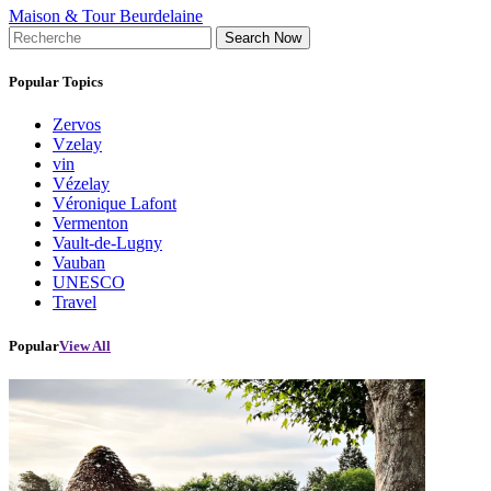
Maison & Tour Beurdelaine
Search Now
Popular Topics
Zervos
Vzelay
vin
Vézelay
Véronique Lafont
Vermenton
Vault-de-Lugny
Vauban
UNESCO
Travel
Popular
View All