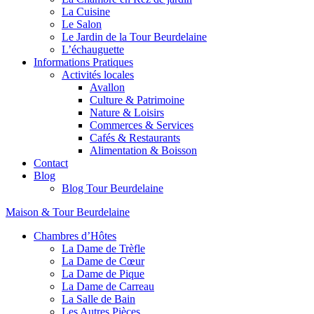
La Cuisine
Le Salon
Le Jardin de la Tour Beurdelaine
L’échauguette
Informations Pratiques
Activités locales
Avallon
Culture & Patrimoine
Nature & Loisirs
Commerces & Services
Cafés & Restaurants
Alimentation & Boisson
Contact
Blog
Blog Tour Beurdelaine
Maison & Tour Beurdelaine
Chambres d’Hôtes
La Dame de Trèfle
La Dame de Cœur
La Dame de Pique
La Dame de Carreau
La Salle de Bain
Les Autres Pièces