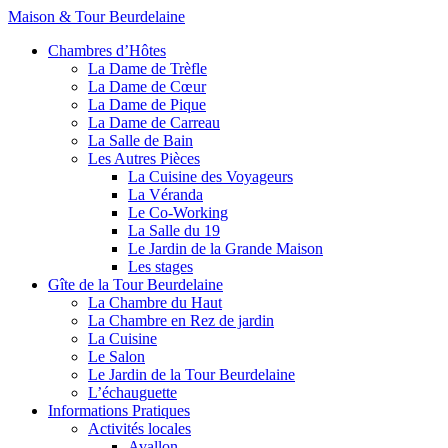
Maison & Tour Beurdelaine
Chambres d’Hôtes
La Dame de Trèfle
La Dame de Cœur
La Dame de Pique
La Dame de Carreau
La Salle de Bain
Les Autres Pièces
La Cuisine des Voyageurs
La Véranda
Le Co-Working
La Salle du 19
Le Jardin de la Grande Maison
Les stages
Gîte de la Tour Beurdelaine
La Chambre du Haut
La Chambre en Rez de jardin
La Cuisine
Le Salon
Le Jardin de la Tour Beurdelaine
L’échauguette
Informations Pratiques
Activités locales
Avallon