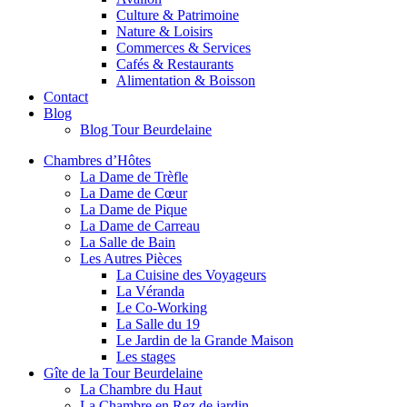
Culture & Patrimoine
Nature & Loisirs
Commerces & Services
Cafés & Restaurants
Alimentation & Boisson
Contact
Blog
Blog Tour Beurdelaine
Chambres d’Hôtes
La Dame de Trèfle
La Dame de Cœur
La Dame de Pique
La Dame de Carreau
La Salle de Bain
Les Autres Pièces
La Cuisine des Voyageurs
La Véranda
Le Co-Working
La Salle du 19
Le Jardin de la Grande Maison
Les stages
Gîte de la Tour Beurdelaine
La Chambre du Haut
La Chambre en Rez de jardin