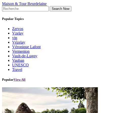
Maison & Tour Beurdelaine
Search Now
Popular Topics
Zervos
Vzelay
vin
Vézelay
Véronique Lafont
Vermenton
Vault-de-Lugny
Vauban
UNESCO
Travel
Popular
View All