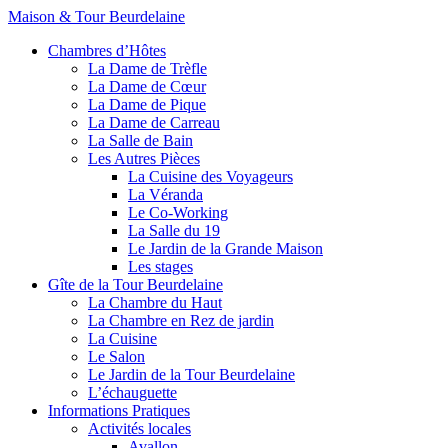
Maison & Tour Beurdelaine
Chambres d’Hôtes
La Dame de Trèfle
La Dame de Cœur
La Dame de Pique
La Dame de Carreau
La Salle de Bain
Les Autres Pièces
La Cuisine des Voyageurs
La Véranda
Le Co-Working
La Salle du 19
Le Jardin de la Grande Maison
Les stages
Gîte de la Tour Beurdelaine
La Chambre du Haut
La Chambre en Rez de jardin
La Cuisine
Le Salon
Le Jardin de la Tour Beurdelaine
L’échauguette
Informations Pratiques
Activités locales
Avallon