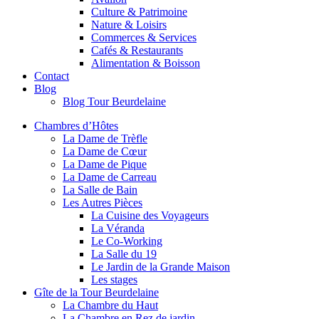
Culture & Patrimoine
Nature & Loisirs
Commerces & Services
Cafés & Restaurants
Alimentation & Boisson
Contact
Blog
Blog Tour Beurdelaine
Chambres d’Hôtes
La Dame de Trèfle
La Dame de Cœur
La Dame de Pique
La Dame de Carreau
La Salle de Bain
Les Autres Pièces
La Cuisine des Voyageurs
La Véranda
Le Co-Working
La Salle du 19
Le Jardin de la Grande Maison
Les stages
Gîte de la Tour Beurdelaine
La Chambre du Haut
La Chambre en Rez de jardin