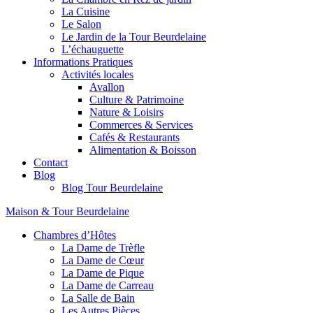
La Cuisine
Le Salon
Le Jardin de la Tour Beurdelaine
L’échauguette
Informations Pratiques
Activités locales
Avallon
Culture & Patrimoine
Nature & Loisirs
Commerces & Services
Cafés & Restaurants
Alimentation & Boisson
Contact
Blog
Blog Tour Beurdelaine
Maison & Tour Beurdelaine
Chambres d’Hôtes
La Dame de Trèfle
La Dame de Cœur
La Dame de Pique
La Dame de Carreau
La Salle de Bain
Les Autres Pièces