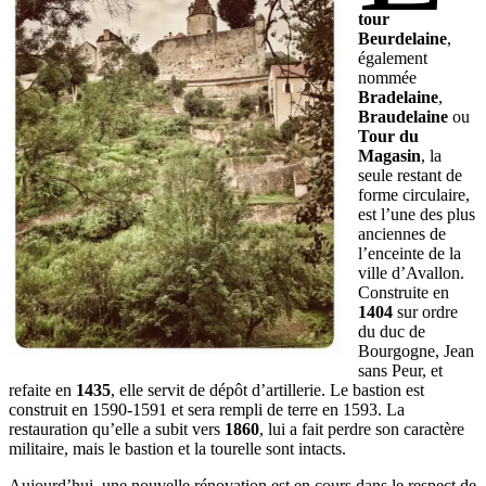
tour
Beurdelaine
,
également
nommée
Bradelaine
,
Braudelaine
ou
Tour du
Magasin
, la
seule restant de
forme circulaire,
est l’une des plus
anciennes de
l’enceinte de la
ville d’Avallon.
Construite en
1404
sur ordre
du duc de
Bourgogne, Jean
sans Peur, et
refaite en
1435
, elle servit de dépôt d’artillerie. Le bastion est
construit en 1590-1591 et sera rempli de terre en 1593. La
restauration qu’elle a subit vers
1860
, lui a fait perdre son caractère
militaire, mais le bastion et la tourelle sont intacts.
Aujourd’hui, une nouvelle rénovation est en cours dans le respect de