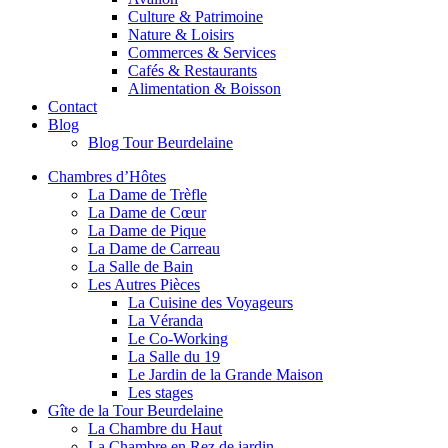
Culture & Patrimoine
Nature & Loisirs
Commerces & Services
Cafés & Restaurants
Alimentation & Boisson
Contact
Blog
Blog Tour Beurdelaine
Chambres d’Hôtes
La Dame de Trèfle
La Dame de Cœur
La Dame de Pique
La Dame de Carreau
La Salle de Bain
Les Autres Pièces
La Cuisine des Voyageurs
La Véranda
Le Co-Working
La Salle du 19
Le Jardin de la Grande Maison
Les stages
Gîte de la Tour Beurdelaine
La Chambre du Haut
La Chambre en Rez de jardin