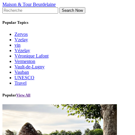
Maison & Tour Beurdelaine
Search Now
Popular Topics
Zervos
Vzelay
vin
Vézelay
Véronique Lafont
Vermenton
Vault-de-Lugny
Vauban
UNESCO
Travel
Popular
View All