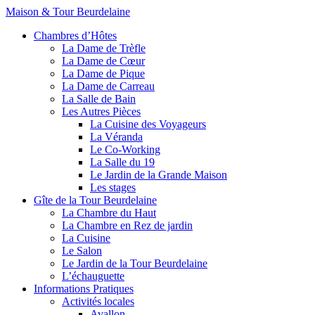
Maison & Tour Beurdelaine
Chambres d’Hôtes
La Dame de Trèfle
La Dame de Cœur
La Dame de Pique
La Dame de Carreau
La Salle de Bain
Les Autres Pièces
La Cuisine des Voyageurs
La Véranda
Le Co-Working
La Salle du 19
Le Jardin de la Grande Maison
Les stages
Gîte de la Tour Beurdelaine
La Chambre du Haut
La Chambre en Rez de jardin
La Cuisine
Le Salon
Le Jardin de la Tour Beurdelaine
L’échauguette
Informations Pratiques
Activités locales
Avallon