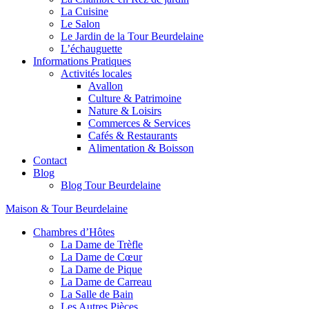
La Cuisine
Le Salon
Le Jardin de la Tour Beurdelaine
L’échauguette
Informations Pratiques
Activités locales
Avallon
Culture & Patrimoine
Nature & Loisirs
Commerces & Services
Cafés & Restaurants
Alimentation & Boisson
Contact
Blog
Blog Tour Beurdelaine
Maison & Tour Beurdelaine
Chambres d’Hôtes
La Dame de Trèfle
La Dame de Cœur
La Dame de Pique
La Dame de Carreau
La Salle de Bain
Les Autres Pièces