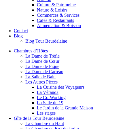
Culture & Patrimoine
Nature & Loisirs
Commerces & Services
Cafés & Restaurants
Alimentation & Boisson
Contact
Blog
Blog Tour Beurdelaine
Chambres d’Hôtes
La Dame de Trèfle
La Dame de Cœur
La Dame de Pique
La Dame de Carreau
La Salle de Bain
Les Autres Pièces
La Cuisine des Voyageurs
La Véranda
Le Co-Working
La Salle du 19
Le Jardin de la Grande Maison
Les stages
Gîte de la Tour Beurdelaine
La Chambre du Haut
La Chambre en Rez de jardin