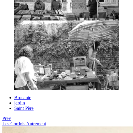
Brocante
jardin
Saint-Père
Prev
Les Cordois Autrement