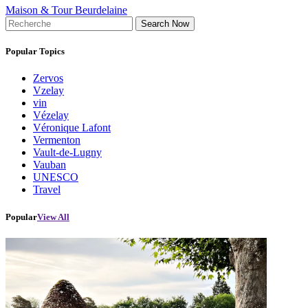
Maison & Tour Beurdelaine
Search Now
Popular Topics
Zervos
Vzelay
vin
Vézelay
Véronique Lafont
Vermenton
Vault-de-Lugny
Vauban
UNESCO
Travel
Popular
View All