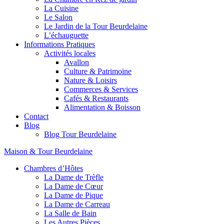
La Cuisine
Le Salon
Le Jardin de la Tour Beurdelaine
L’échauguette
Informations Pratiques
Activités locales
Avallon
Culture & Patrimoine
Nature & Loisirs
Commerces & Services
Cafés & Restaurants
Alimentation & Boisson
Contact
Blog
Blog Tour Beurdelaine
Maison & Tour Beurdelaine
Chambres d’Hôtes
La Dame de Trèfle
La Dame de Cœur
La Dame de Pique
La Dame de Carreau
La Salle de Bain
Les Autres Pièces