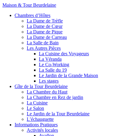
Maison & Tour Beurdelaine
Chambres d’Hôtes
La Dame de Trèfle
La Dame de Cœur
La Dame de Pique
La Dame de Carreau
La Salle de Bain
Les Autres Pièces
La Cuisine des Voyageurs
La Véranda
Le Co-Working
La Salle du 19
Le Jardin de la Grande Maison
Les stages
Gîte de la Tour Beurdelaine
La Chambre du Haut
La Chambre en Rez de jardin
La Cuisine
Le Salon
Le Jardin de la Tour Beurdelaine
L’échauguette
Informations Pratiques
Activités locales
Avallon