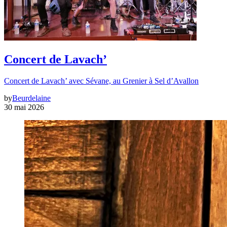
Concert de Lavach’
Concert de Lavach’ avec Sévane, au Grenier à Sel d’Avallon
by
Beurdelaine
30 mai 2026