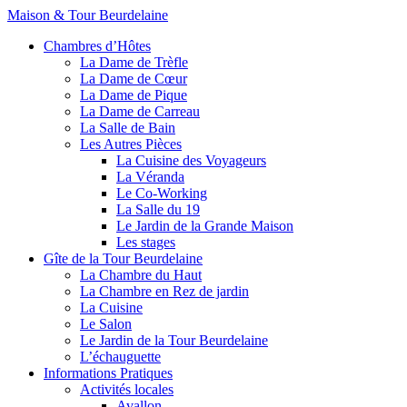
Maison & Tour Beurdelaine
Chambres d’Hôtes
La Dame de Trèfle
La Dame de Cœur
La Dame de Pique
La Dame de Carreau
La Salle de Bain
Les Autres Pièces
La Cuisine des Voyageurs
La Véranda
Le Co-Working
La Salle du 19
Le Jardin de la Grande Maison
Les stages
Gîte de la Tour Beurdelaine
La Chambre du Haut
La Chambre en Rez de jardin
La Cuisine
Le Salon
Le Jardin de la Tour Beurdelaine
L’échauguette
Informations Pratiques
Activités locales
Avallon