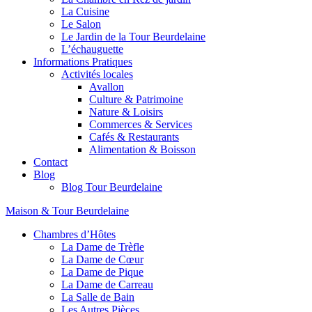
La Cuisine
Le Salon
Le Jardin de la Tour Beurdelaine
L’échauguette
Informations Pratiques
Activités locales
Avallon
Culture & Patrimoine
Nature & Loisirs
Commerces & Services
Cafés & Restaurants
Alimentation & Boisson
Contact
Blog
Blog Tour Beurdelaine
Maison & Tour Beurdelaine
Chambres d’Hôtes
La Dame de Trèfle
La Dame de Cœur
La Dame de Pique
La Dame de Carreau
La Salle de Bain
Les Autres Pièces