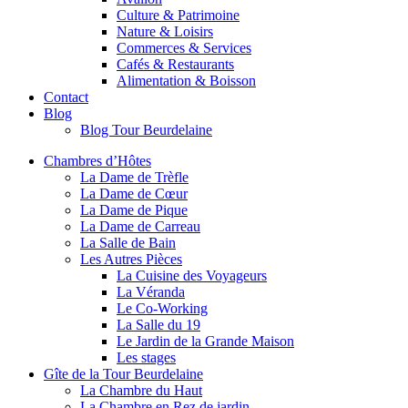
Culture & Patrimoine
Nature & Loisirs
Commerces & Services
Cafés & Restaurants
Alimentation & Boisson
Contact
Blog
Blog Tour Beurdelaine
Chambres d’Hôtes
La Dame de Trèfle
La Dame de Cœur
La Dame de Pique
La Dame de Carreau
La Salle de Bain
Les Autres Pièces
La Cuisine des Voyageurs
La Véranda
Le Co-Working
La Salle du 19
Le Jardin de la Grande Maison
Les stages
Gîte de la Tour Beurdelaine
La Chambre du Haut
La Chambre en Rez de jardin