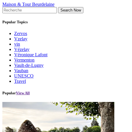
Maison & Tour Beurdelaine
Search Now
Popular Topics
Zervos
Vzelay
vin
Vézelay
Véronique Lafont
Vermenton
Vault-de-Lugny
Vauban
UNESCO
Travel
Popular
View All