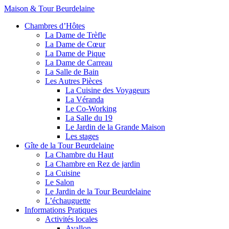
Maison & Tour Beurdelaine
Chambres d’Hôtes
La Dame de Trèfle
La Dame de Cœur
La Dame de Pique
La Dame de Carreau
La Salle de Bain
Les Autres Pièces
La Cuisine des Voyageurs
La Véranda
Le Co-Working
La Salle du 19
Le Jardin de la Grande Maison
Les stages
Gîte de la Tour Beurdelaine
La Chambre du Haut
La Chambre en Rez de jardin
La Cuisine
Le Salon
Le Jardin de la Tour Beurdelaine
L’échauguette
Informations Pratiques
Activités locales
Avallon