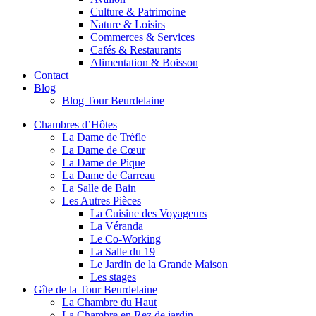
Culture & Patrimoine
Nature & Loisirs
Commerces & Services
Cafés & Restaurants
Alimentation & Boisson
Contact
Blog
Blog Tour Beurdelaine
Chambres d’Hôtes
La Dame de Trèfle
La Dame de Cœur
La Dame de Pique
La Dame de Carreau
La Salle de Bain
Les Autres Pièces
La Cuisine des Voyageurs
La Véranda
Le Co-Working
La Salle du 19
Le Jardin de la Grande Maison
Les stages
Gîte de la Tour Beurdelaine
La Chambre du Haut
La Chambre en Rez de jardin