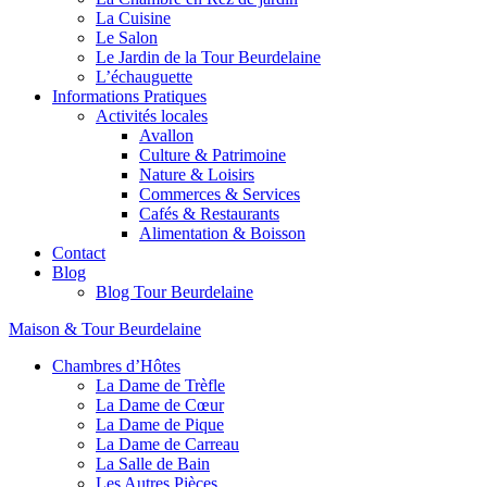
La Cuisine
Le Salon
Le Jardin de la Tour Beurdelaine
L’échauguette
Informations Pratiques
Activités locales
Avallon
Culture & Patrimoine
Nature & Loisirs
Commerces & Services
Cafés & Restaurants
Alimentation & Boisson
Contact
Blog
Blog Tour Beurdelaine
Maison & Tour Beurdelaine
Chambres d’Hôtes
La Dame de Trèfle
La Dame de Cœur
La Dame de Pique
La Dame de Carreau
La Salle de Bain
Les Autres Pièces