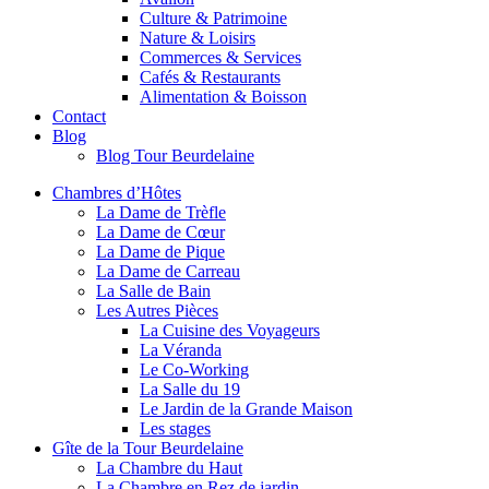
Culture & Patrimoine
Nature & Loisirs
Commerces & Services
Cafés & Restaurants
Alimentation & Boisson
Contact
Blog
Blog Tour Beurdelaine
Chambres d’Hôtes
La Dame de Trèfle
La Dame de Cœur
La Dame de Pique
La Dame de Carreau
La Salle de Bain
Les Autres Pièces
La Cuisine des Voyageurs
La Véranda
Le Co-Working
La Salle du 19
Le Jardin de la Grande Maison
Les stages
Gîte de la Tour Beurdelaine
La Chambre du Haut
La Chambre en Rez de jardin