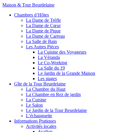
Maison & Tour Beurdelaine
Chambres d’Hôtes
La Dame de Trèfle
La Dame de Cœur
La Dame de Pique
La Dame de Carreau
La Salle de Bain
Les Autres Pièces
La Cuisine des Voyageurs
La Véranda
Le Co-Working
La Salle du 19
Le Jardin de la Grande Maison
Les stages
Gîte de la Tour Beurdelaine
La Chambre du Haut
La Chambre en Rez de jardin
La Cuisine
Le Salon
Le Jardin de la Tour Beurdelaine
L’échauguette
Informations Pratiques
Activités locales
Avallon