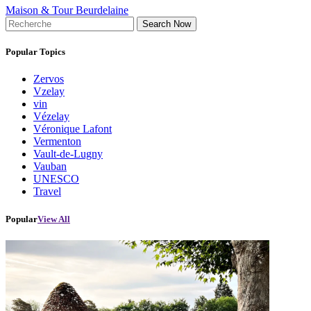
Maison & Tour Beurdelaine
Search Now
Popular Topics
Zervos
Vzelay
vin
Vézelay
Véronique Lafont
Vermenton
Vault-de-Lugny
Vauban
UNESCO
Travel
Popular
View All