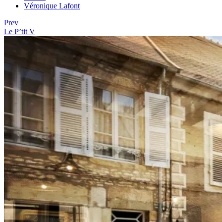
Véronique Lafont
Prev
Le P’tit V