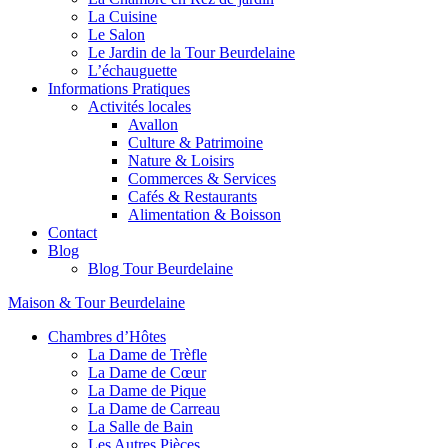
La Cuisine
Le Salon
Le Jardin de la Tour Beurdelaine
L’échauguette
Informations Pratiques
Activités locales
Avallon
Culture & Patrimoine
Nature & Loisirs
Commerces & Services
Cafés & Restaurants
Alimentation & Boisson
Contact
Blog
Blog Tour Beurdelaine
Maison & Tour Beurdelaine
Chambres d’Hôtes
La Dame de Trèfle
La Dame de Cœur
La Dame de Pique
La Dame de Carreau
La Salle de Bain
Les Autres Pièces