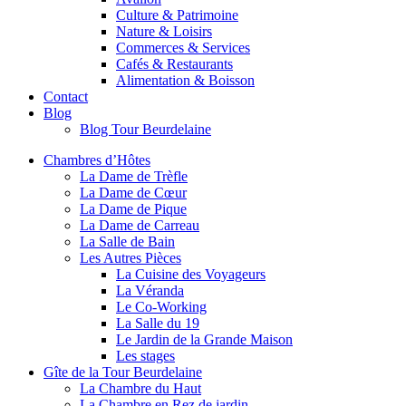
Culture & Patrimoine
Nature & Loisirs
Commerces & Services
Cafés & Restaurants
Alimentation & Boisson
Contact
Blog
Blog Tour Beurdelaine
Chambres d’Hôtes
La Dame de Trèfle
La Dame de Cœur
La Dame de Pique
La Dame de Carreau
La Salle de Bain
Les Autres Pièces
La Cuisine des Voyageurs
La Véranda
Le Co-Working
La Salle du 19
Le Jardin de la Grande Maison
Les stages
Gîte de la Tour Beurdelaine
La Chambre du Haut
La Chambre en Rez de jardin