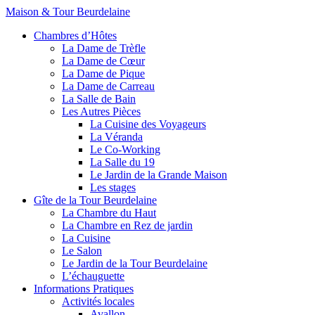
Maison & Tour Beurdelaine
Chambres d’Hôtes
La Dame de Trèfle
La Dame de Cœur
La Dame de Pique
La Dame de Carreau
La Salle de Bain
Les Autres Pièces
La Cuisine des Voyageurs
La Véranda
Le Co-Working
La Salle du 19
Le Jardin de la Grande Maison
Les stages
Gîte de la Tour Beurdelaine
La Chambre du Haut
La Chambre en Rez de jardin
La Cuisine
Le Salon
Le Jardin de la Tour Beurdelaine
L’échauguette
Informations Pratiques
Activités locales
Avallon