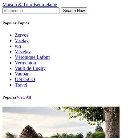
Maison & Tour Beurdelaine
Search Now
Popular Topics
Zervos
Vzelay
vin
Vézelay
Véronique Lafont
Vermenton
Vault-de-Lugny
Vauban
UNESCO
Travel
Popular
View All