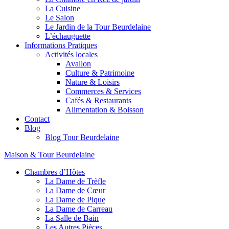
La Cuisine
Le Salon
Le Jardin de la Tour Beurdelaine
L’échauguette
Informations Pratiques
Activités locales
Avallon
Culture & Patrimoine
Nature & Loisirs
Commerces & Services
Cafés & Restaurants
Alimentation & Boisson
Contact
Blog
Blog Tour Beurdelaine
Maison & Tour Beurdelaine
Chambres d’Hôtes
La Dame de Trèfle
La Dame de Cœur
La Dame de Pique
La Dame de Carreau
La Salle de Bain
Les Autres Pièces