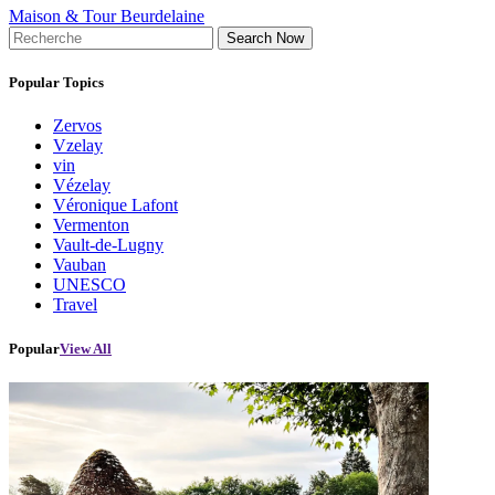
Maison & Tour Beurdelaine
Search Now
Popular Topics
Zervos
Vzelay
vin
Vézelay
Véronique Lafont
Vermenton
Vault-de-Lugny
Vauban
UNESCO
Travel
Popular
View All