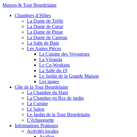
Maison & Tour Beurdelaine
Chambres d’Hôtes
La Dame de Trèfle
La Dame de Cœur
La Dame de Pique
La Dame de Carreau
La Salle de Bain
Les Autres Pièces
La Cuisine des Voyageurs
La Véranda
Le Co-Working
La Salle du 19
Le Jardin de la Grande Maison
Les stages
Gîte de la Tour Beurdelaine
La Chambre du Haut
La Chambre en Rez de jardin
La Cuisine
Le Salon
Le Jardin de la Tour Beurdelaine
L’échauguette
Informations Pratiques
Activités locales
Avallon