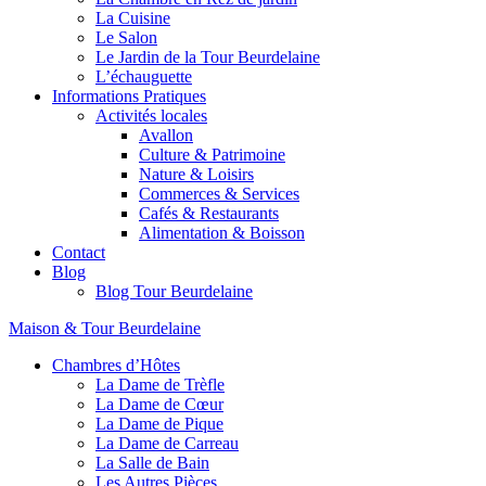
La Cuisine
Le Salon
Le Jardin de la Tour Beurdelaine
L’échauguette
Informations Pratiques
Activités locales
Avallon
Culture & Patrimoine
Nature & Loisirs
Commerces & Services
Cafés & Restaurants
Alimentation & Boisson
Contact
Blog
Blog Tour Beurdelaine
Maison & Tour Beurdelaine
Chambres d’Hôtes
La Dame de Trèfle
La Dame de Cœur
La Dame de Pique
La Dame de Carreau
La Salle de Bain
Les Autres Pièces