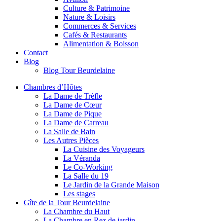
Culture & Patrimoine
Nature & Loisirs
Commerces & Services
Cafés & Restaurants
Alimentation & Boisson
Contact
Blog
Blog Tour Beurdelaine
Chambres d’Hôtes
La Dame de Trèfle
La Dame de Cœur
La Dame de Pique
La Dame de Carreau
La Salle de Bain
Les Autres Pièces
La Cuisine des Voyageurs
La Véranda
Le Co-Working
La Salle du 19
Le Jardin de la Grande Maison
Les stages
Gîte de la Tour Beurdelaine
La Chambre du Haut
La Chambre en Rez de jardin