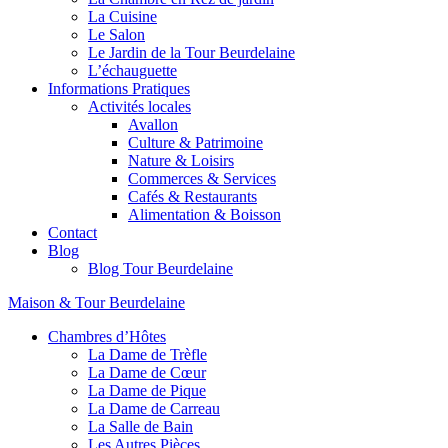
La Cuisine
Le Salon
Le Jardin de la Tour Beurdelaine
L’échauguette
Informations Pratiques
Activités locales
Avallon
Culture & Patrimoine
Nature & Loisirs
Commerces & Services
Cafés & Restaurants
Alimentation & Boisson
Contact
Blog
Blog Tour Beurdelaine
Maison & Tour Beurdelaine
Chambres d’Hôtes
La Dame de Trèfle
La Dame de Cœur
La Dame de Pique
La Dame de Carreau
La Salle de Bain
Les Autres Pièces