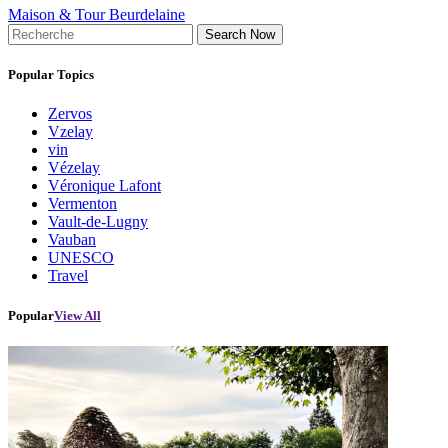
Maison & Tour Beurdelaine
Search Now
Popular Topics
Zervos
Vzelay
vin
Vézelay
Véronique Lafont
Vermenton
Vault-de-Lugny
Vauban
UNESCO
Travel
Popular
View All