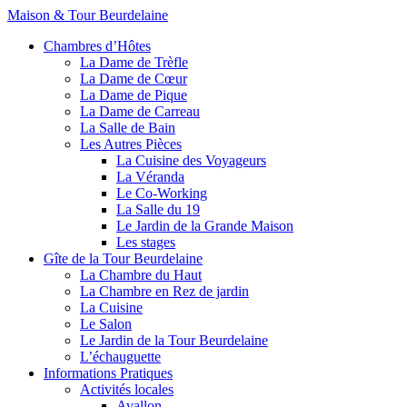
Maison & Tour Beurdelaine
Chambres d’Hôtes
La Dame de Trèfle
La Dame de Cœur
La Dame de Pique
La Dame de Carreau
La Salle de Bain
Les Autres Pièces
La Cuisine des Voyageurs
La Véranda
Le Co-Working
La Salle du 19
Le Jardin de la Grande Maison
Les stages
Gîte de la Tour Beurdelaine
La Chambre du Haut
La Chambre en Rez de jardin
La Cuisine
Le Salon
Le Jardin de la Tour Beurdelaine
L’échauguette
Informations Pratiques
Activités locales
Avallon