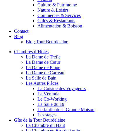
Culture & Patrimoine
Nature & Loisirs
Commerces & Services
Cafés & Restaurants
Alimentation & Boisson
Contact
Blog
Blog Tour Beurdelaine
Chambres d’Hôtes
La Dame de Trèfle
La Dame de Cœur
La Dame de Pique
La Dame de Carreau
La Salle de Bain
Les Autres Pièces
La Cuisine des Voyageurs
La Véranda
Le Co-Working
La Salle du 19
Le Jardin de la Grande Maison
Les stages
Gîte de la Tour Beurdelaine
La Chambre du Haut
La Chambre en Rez de jardin