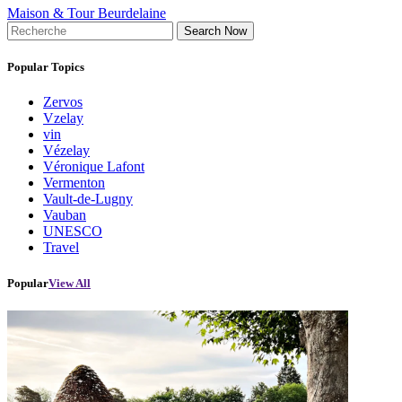
Maison & Tour Beurdelaine
Search Now
Popular Topics
Zervos
Vzelay
vin
Vézelay
Véronique Lafont
Vermenton
Vault-de-Lugny
Vauban
UNESCO
Travel
Popular
View All