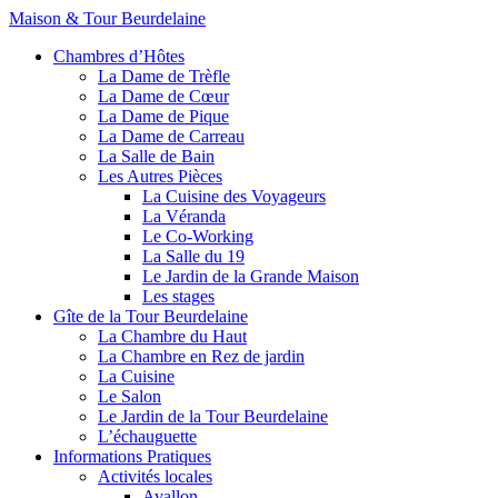
Maison & Tour Beurdelaine
Chambres d’Hôtes
La Dame de Trèfle
La Dame de Cœur
La Dame de Pique
La Dame de Carreau
La Salle de Bain
Les Autres Pièces
La Cuisine des Voyageurs
La Véranda
Le Co-Working
La Salle du 19
Le Jardin de la Grande Maison
Les stages
Gîte de la Tour Beurdelaine
La Chambre du Haut
La Chambre en Rez de jardin
La Cuisine
Le Salon
Le Jardin de la Tour Beurdelaine
L’échauguette
Informations Pratiques
Activités locales
Avallon