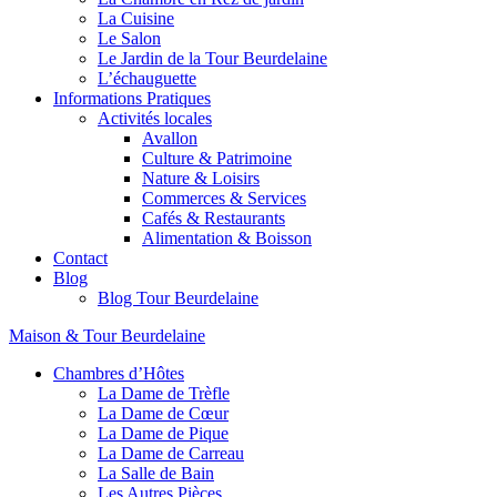
La Cuisine
Le Salon
Le Jardin de la Tour Beurdelaine
L’échauguette
Informations Pratiques
Activités locales
Avallon
Culture & Patrimoine
Nature & Loisirs
Commerces & Services
Cafés & Restaurants
Alimentation & Boisson
Contact
Blog
Blog Tour Beurdelaine
Maison & Tour Beurdelaine
Chambres d’Hôtes
La Dame de Trèfle
La Dame de Cœur
La Dame de Pique
La Dame de Carreau
La Salle de Bain
Les Autres Pièces