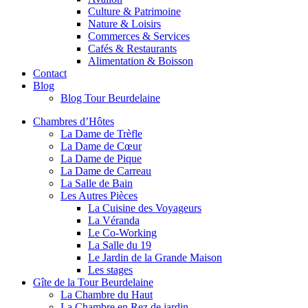
Culture & Patrimoine
Nature & Loisirs
Commerces & Services
Cafés & Restaurants
Alimentation & Boisson
Contact
Blog
Blog Tour Beurdelaine
Chambres d’Hôtes
La Dame de Trèfle
La Dame de Cœur
La Dame de Pique
La Dame de Carreau
La Salle de Bain
Les Autres Pièces
La Cuisine des Voyageurs
La Véranda
Le Co-Working
La Salle du 19
Le Jardin de la Grande Maison
Les stages
Gîte de la Tour Beurdelaine
La Chambre du Haut
La Chambre en Rez de jardin