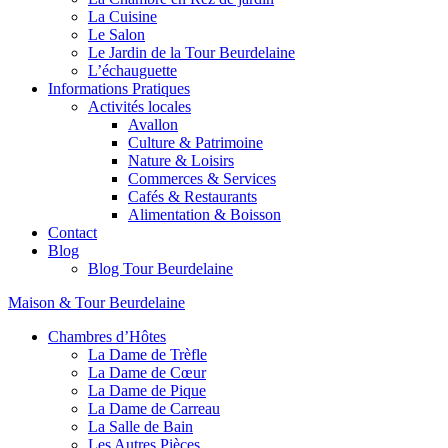
La Cuisine
Le Salon
Le Jardin de la Tour Beurdelaine
L’échauguette
Informations Pratiques
Activités locales
Avallon
Culture & Patrimoine
Nature & Loisirs
Commerces & Services
Cafés & Restaurants
Alimentation & Boisson
Contact
Blog
Blog Tour Beurdelaine
Maison & Tour Beurdelaine
Chambres d’Hôtes
La Dame de Trèfle
La Dame de Cœur
La Dame de Pique
La Dame de Carreau
La Salle de Bain
Les Autres Pièces