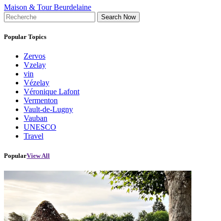
Maison & Tour Beurdelaine
Search Now
Popular Topics
Zervos
Vzelay
vin
Vézelay
Véronique Lafont
Vermenton
Vault-de-Lugny
Vauban
UNESCO
Travel
Popular
View All