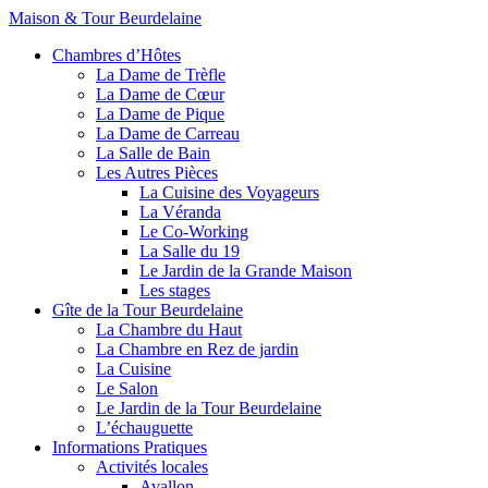
Maison & Tour Beurdelaine
Chambres d’Hôtes
La Dame de Trèfle
La Dame de Cœur
La Dame de Pique
La Dame de Carreau
La Salle de Bain
Les Autres Pièces
La Cuisine des Voyageurs
La Véranda
Le Co-Working
La Salle du 19
Le Jardin de la Grande Maison
Les stages
Gîte de la Tour Beurdelaine
La Chambre du Haut
La Chambre en Rez de jardin
La Cuisine
Le Salon
Le Jardin de la Tour Beurdelaine
L’échauguette
Informations Pratiques
Activités locales
Avallon