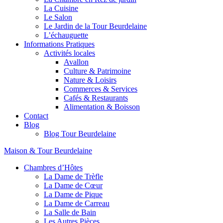
La Cuisine
Le Salon
Le Jardin de la Tour Beurdelaine
L’échauguette
Informations Pratiques
Activités locales
Avallon
Culture & Patrimoine
Nature & Loisirs
Commerces & Services
Cafés & Restaurants
Alimentation & Boisson
Contact
Blog
Blog Tour Beurdelaine
Maison & Tour Beurdelaine
Chambres d’Hôtes
La Dame de Trèfle
La Dame de Cœur
La Dame de Pique
La Dame de Carreau
La Salle de Bain
Les Autres Pièces