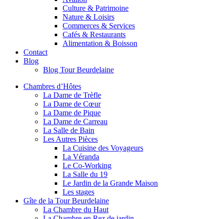
Culture & Patrimoine
Nature & Loisirs
Commerces & Services
Cafés & Restaurants
Alimentation & Boisson
Contact
Blog
Blog Tour Beurdelaine
Chambres d’Hôtes
La Dame de Trèfle
La Dame de Cœur
La Dame de Pique
La Dame de Carreau
La Salle de Bain
Les Autres Pièces
La Cuisine des Voyageurs
La Véranda
Le Co-Working
La Salle du 19
Le Jardin de la Grande Maison
Les stages
Gîte de la Tour Beurdelaine
La Chambre du Haut
La Chambre en Rez de jardin