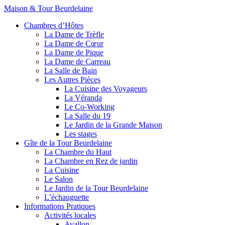
Maison & Tour Beurdelaine
Chambres d’Hôtes
La Dame de Trèfle
La Dame de Cœur
La Dame de Pique
La Dame de Carreau
La Salle de Bain
Les Autres Pièces
La Cuisine des Voyageurs
La Véranda
Le Co-Working
La Salle du 19
Le Jardin de la Grande Maison
Les stages
Gîte de la Tour Beurdelaine
La Chambre du Haut
La Chambre en Rez de jardin
La Cuisine
Le Salon
Le Jardin de la Tour Beurdelaine
L’échauguette
Informations Pratiques
Activités locales
Avallon