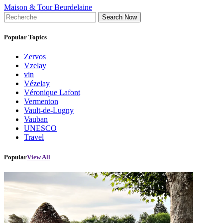
Maison & Tour Beurdelaine
Search Now
Popular Topics
Zervos
Vzelay
vin
Vézelay
Véronique Lafont
Vermenton
Vault-de-Lugny
Vauban
UNESCO
Travel
Popular
View All