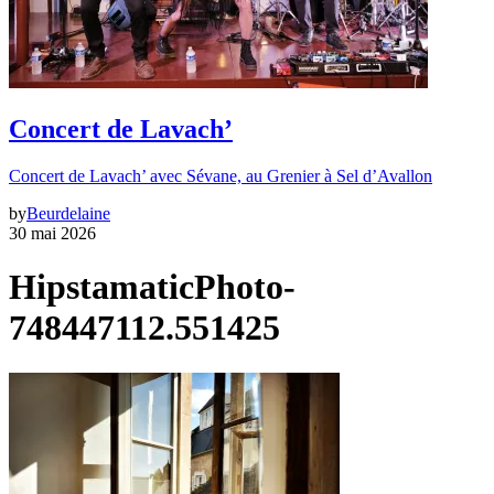
Concert de Lavach’
Concert de Lavach’ avec Sévane, au Grenier à Sel d’Avallon
by
Beurdelaine
30 mai 2026
HipstamaticPhoto-
748447112.551425