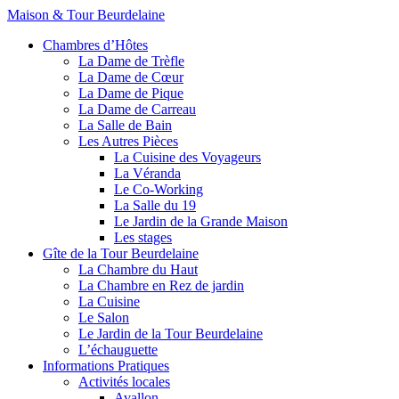
Maison & Tour Beurdelaine
Chambres d’Hôtes
La Dame de Trèfle
La Dame de Cœur
La Dame de Pique
La Dame de Carreau
La Salle de Bain
Les Autres Pièces
La Cuisine des Voyageurs
La Véranda
Le Co-Working
La Salle du 19
Le Jardin de la Grande Maison
Les stages
Gîte de la Tour Beurdelaine
La Chambre du Haut
La Chambre en Rez de jardin
La Cuisine
Le Salon
Le Jardin de la Tour Beurdelaine
L’échauguette
Informations Pratiques
Activités locales
Avallon