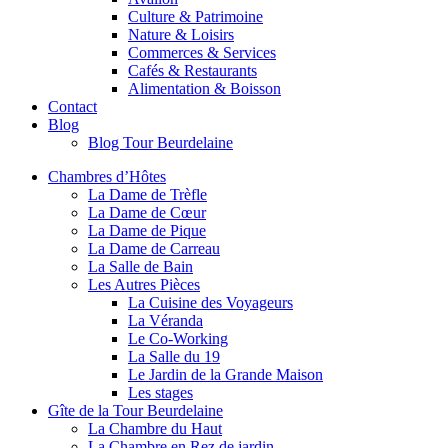
Culture & Patrimoine
Nature & Loisirs
Commerces & Services
Cafés & Restaurants
Alimentation & Boisson
Contact
Blog
Blog Tour Beurdelaine
Chambres d’Hôtes
La Dame de Trèfle
La Dame de Cœur
La Dame de Pique
La Dame de Carreau
La Salle de Bain
Les Autres Pièces
La Cuisine des Voyageurs
La Véranda
Le Co-Working
La Salle du 19
Le Jardin de la Grande Maison
Les stages
Gîte de la Tour Beurdelaine
La Chambre du Haut
La Chambre en Rez de jardin