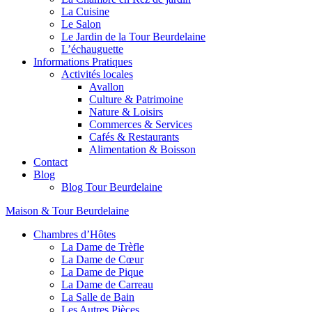
La Cuisine
Le Salon
Le Jardin de la Tour Beurdelaine
L’échauguette
Informations Pratiques
Activités locales
Avallon
Culture & Patrimoine
Nature & Loisirs
Commerces & Services
Cafés & Restaurants
Alimentation & Boisson
Contact
Blog
Blog Tour Beurdelaine
Maison & Tour Beurdelaine
Chambres d’Hôtes
La Dame de Trèfle
La Dame de Cœur
La Dame de Pique
La Dame de Carreau
La Salle de Bain
Les Autres Pièces