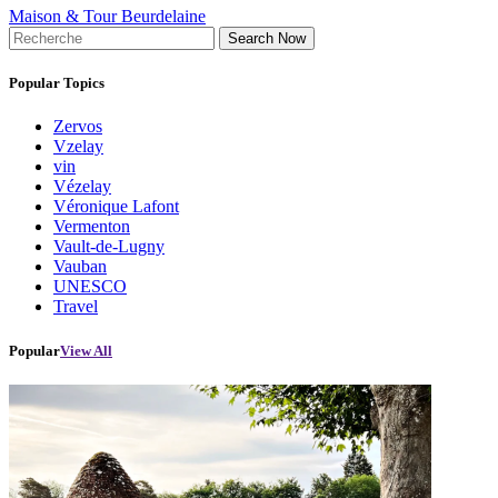
Maison & Tour Beurdelaine
Search Now
Popular Topics
Zervos
Vzelay
vin
Vézelay
Véronique Lafont
Vermenton
Vault-de-Lugny
Vauban
UNESCO
Travel
Popular
View All