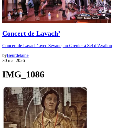
Concert de Lavach’
Concert de Lavach’ avec Sévane, au Grenier à Sel d’Avallon
by
Beurdelaine
30 mai 2026
IMG_1086