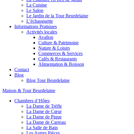
La Cuisine
Le Salon
Le Jardin de la Tour Beurdelaine
L’échauguette
Informations Pratiques
Activités locales
Avallon
Culture & Patrimoine
Nature & Loisirs
Commerces & Services
Cafés & Restaurants
Alimentation & Boisson
Contact
Blog
Blog Tour Beurdelaine
Maison & Tour Beurdelaine
Chambres d’Hôtes
La Dame de Trèfle
La Dame de Cœur
La Dame de Pique
La Dame de Carreau
La Salle de Bain
Les Autres Pièces