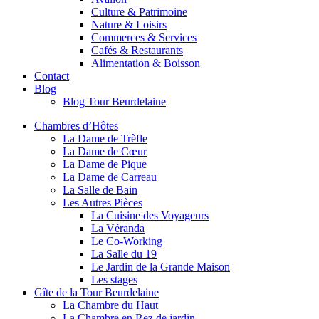
Culture & Patrimoine
Nature & Loisirs
Commerces & Services
Cafés & Restaurants
Alimentation & Boisson
Contact
Blog
Blog Tour Beurdelaine
Chambres d’Hôtes
La Dame de Trèfle
La Dame de Cœur
La Dame de Pique
La Dame de Carreau
La Salle de Bain
Les Autres Pièces
La Cuisine des Voyageurs
La Véranda
Le Co-Working
La Salle du 19
Le Jardin de la Grande Maison
Les stages
Gîte de la Tour Beurdelaine
La Chambre du Haut
La Chambre en Rez de jardin