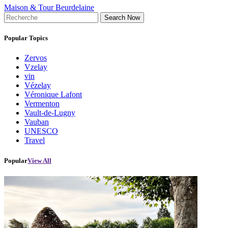
Maison & Tour Beurdelaine
Search Now
Popular Topics
Zervos
Vzelay
vin
Vézelay
Véronique Lafont
Vermenton
Vault-de-Lugny
Vauban
UNESCO
Travel
Popular
View All