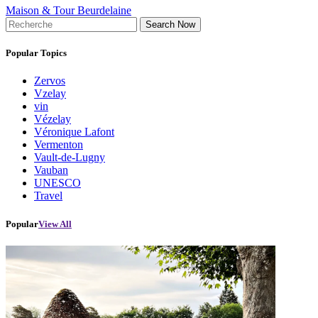
Maison & Tour Beurdelaine
Search Now
Popular Topics
Zervos
Vzelay
vin
Vézelay
Véronique Lafont
Vermenton
Vault-de-Lugny
Vauban
UNESCO
Travel
Popular
View All