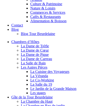
Culture & Patrimoine
Nature & Loisirs
Commerces & Services
Cafés & Restaurants
Alimentation & Boisson
Contact
Blog
Blog Tour Beurdelaine
Chambres d’Hôtes
La Dame de Trèfle
La Dame de Cœur
La Dame de Pique
La Dame de Carreau
La Salle de Bain
Les Autres Pièces
La Cuisine des Voyageurs
La Véranda
Le Co-Working
La Salle du 19
Le Jardin de la Grande Maison
Les stages
Gîte de la Tour Beurdelaine
La Chambre du Haut
La Chambre en Rez de jardin