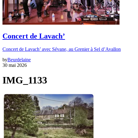
Concert de Lavach’
Concert de Lavach’ avec Sévane, au Grenier à Sel d’Avallon
by
Beurdelaine
30 mai 2026
IMG_1133