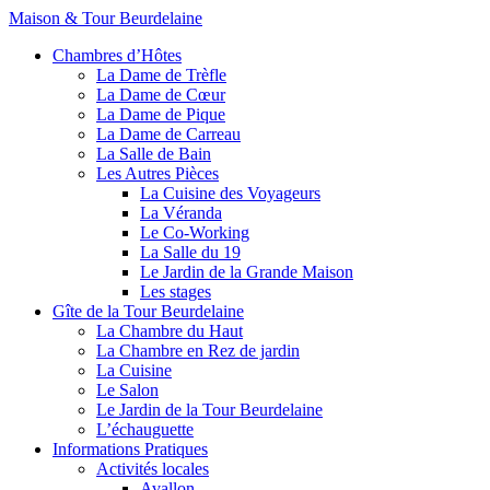
Maison & Tour Beurdelaine
Chambres d’Hôtes
La Dame de Trèfle
La Dame de Cœur
La Dame de Pique
La Dame de Carreau
La Salle de Bain
Les Autres Pièces
La Cuisine des Voyageurs
La Véranda
Le Co-Working
La Salle du 19
Le Jardin de la Grande Maison
Les stages
Gîte de la Tour Beurdelaine
La Chambre du Haut
La Chambre en Rez de jardin
La Cuisine
Le Salon
Le Jardin de la Tour Beurdelaine
L’échauguette
Informations Pratiques
Activités locales
Avallon