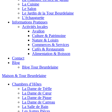
La Cuisine
Le Salon
Le Jardin de la Tour Beurdelaine
L’échauguette
Informations Pratiques
Activités locales
Avallon
Culture & Patrimoine
Nature & Loisirs
Commerces & Services
Cafés & Restaurants
Alimentation & Boisson
Contact
Blog
Blog Tour Beurdelaine
Maison & Tour Beurdelaine
Chambres d’Hôtes
La Dame de Trèfle
La Dame de Cœur
La Dame de Pique
La Dame de Carreau
La Salle de Bain
Les Autres Pièces