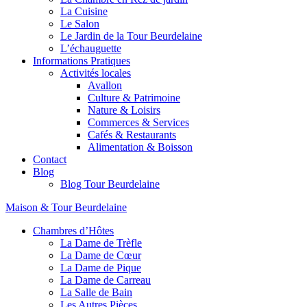
La Cuisine
Le Salon
Le Jardin de la Tour Beurdelaine
L’échauguette
Informations Pratiques
Activités locales
Avallon
Culture & Patrimoine
Nature & Loisirs
Commerces & Services
Cafés & Restaurants
Alimentation & Boisson
Contact
Blog
Blog Tour Beurdelaine
Maison & Tour Beurdelaine
Chambres d’Hôtes
La Dame de Trèfle
La Dame de Cœur
La Dame de Pique
La Dame de Carreau
La Salle de Bain
Les Autres Pièces