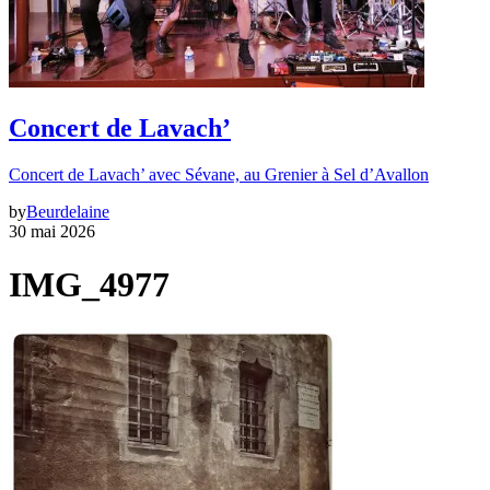
Concert de Lavach’
Concert de Lavach’ avec Sévane, au Grenier à Sel d’Avallon
by
Beurdelaine
30 mai 2026
IMG_4977