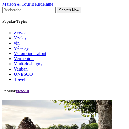
Maison & Tour Beurdelaine
Search Now
Popular Topics
Zervos
Vzelay
vin
Vézelay
Véronique Lafont
Vermenton
Vault-de-Lugny
Vauban
UNESCO
Travel
Popular
View All