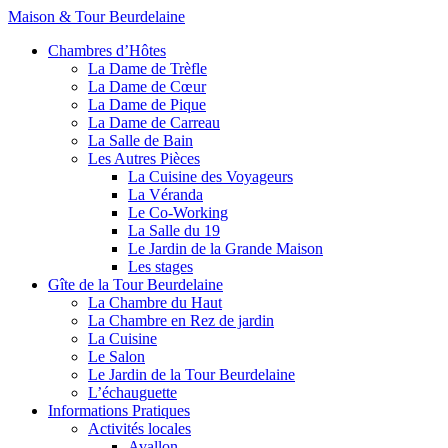
Maison & Tour Beurdelaine
Chambres d’Hôtes
La Dame de Trèfle
La Dame de Cœur
La Dame de Pique
La Dame de Carreau
La Salle de Bain
Les Autres Pièces
La Cuisine des Voyageurs
La Véranda
Le Co-Working
La Salle du 19
Le Jardin de la Grande Maison
Les stages
Gîte de la Tour Beurdelaine
La Chambre du Haut
La Chambre en Rez de jardin
La Cuisine
Le Salon
Le Jardin de la Tour Beurdelaine
L’échauguette
Informations Pratiques
Activités locales
Avallon