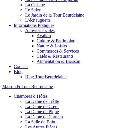
La Cuisine
Le Salon
Le Jardin de la Tour Beurdelaine
L’échauguette
Informations Pratiques
Activités locales
Avallon
Culture & Patrimoine
Nature & Loisirs
Commerces & Services
Cafés & Restaurants
Alimentation & Boisson
Contact
Blog
Blog Tour Beurdelaine
Maison & Tour Beurdelaine
Chambres d’Hôtes
La Dame de Trèfle
La Dame de Cœur
La Dame de Pique
La Dame de Carreau
La Salle de Bain
Les Autres Pièces