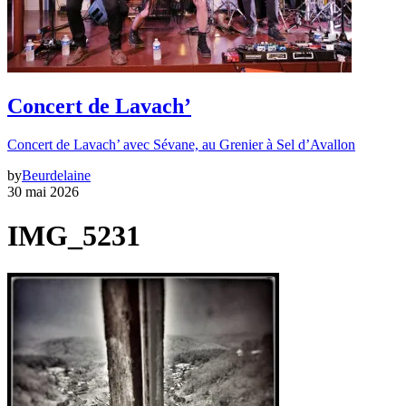
Concert de Lavach’
Concert de Lavach’ avec Sévane, au Grenier à Sel d’Avallon
by
Beurdelaine
30 mai 2026
IMG_5231