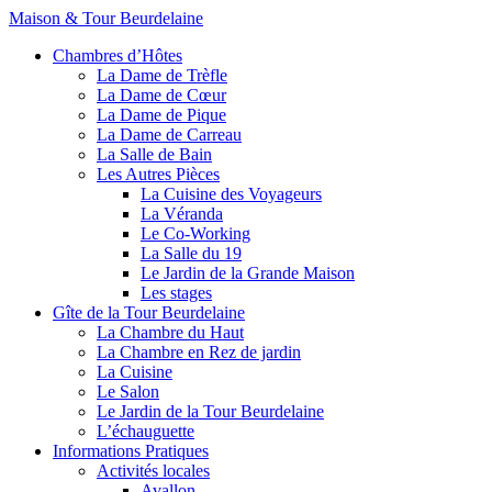
Maison & Tour Beurdelaine
Chambres d’Hôtes
La Dame de Trèfle
La Dame de Cœur
La Dame de Pique
La Dame de Carreau
La Salle de Bain
Les Autres Pièces
La Cuisine des Voyageurs
La Véranda
Le Co-Working
La Salle du 19
Le Jardin de la Grande Maison
Les stages
Gîte de la Tour Beurdelaine
La Chambre du Haut
La Chambre en Rez de jardin
La Cuisine
Le Salon
Le Jardin de la Tour Beurdelaine
L’échauguette
Informations Pratiques
Activités locales
Avallon