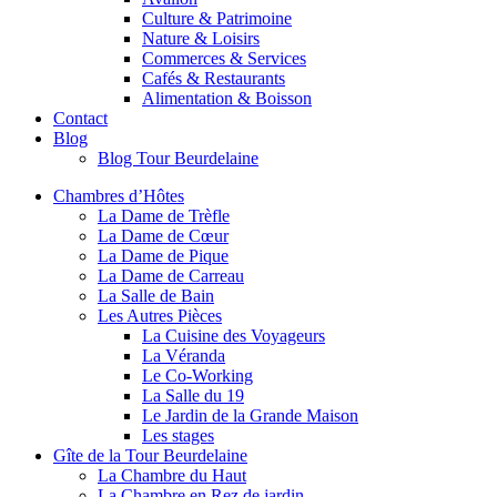
Culture & Patrimoine
Nature & Loisirs
Commerces & Services
Cafés & Restaurants
Alimentation & Boisson
Contact
Blog
Blog Tour Beurdelaine
Chambres d’Hôtes
La Dame de Trèfle
La Dame de Cœur
La Dame de Pique
La Dame de Carreau
La Salle de Bain
Les Autres Pièces
La Cuisine des Voyageurs
La Véranda
Le Co-Working
La Salle du 19
Le Jardin de la Grande Maison
Les stages
Gîte de la Tour Beurdelaine
La Chambre du Haut
La Chambre en Rez de jardin