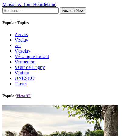
Maison & Tour Beurdelaine
Search Now
Popular Topics
Zervos
Vzelay
vin
Vézelay
Véronique Lafont
Vermenton
Vault-de-Lugny
Vauban
UNESCO
Travel
Popular
View All