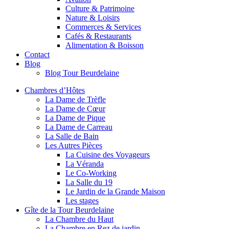
Culture & Patrimoine
Nature & Loisirs
Commerces & Services
Cafés & Restaurants
Alimentation & Boisson
Contact
Blog
Blog Tour Beurdelaine
Chambres d’Hôtes
La Dame de Trèfle
La Dame de Cœur
La Dame de Pique
La Dame de Carreau
La Salle de Bain
Les Autres Pièces
La Cuisine des Voyageurs
La Véranda
Le Co-Working
La Salle du 19
Le Jardin de la Grande Maison
Les stages
Gîte de la Tour Beurdelaine
La Chambre du Haut
La Chambre en Rez de jardin