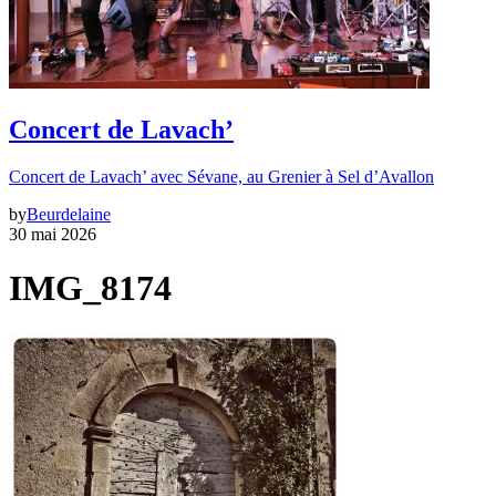
Concert de Lavach’
Concert de Lavach’ avec Sévane, au Grenier à Sel d’Avallon
by
Beurdelaine
30 mai 2026
IMG_8174