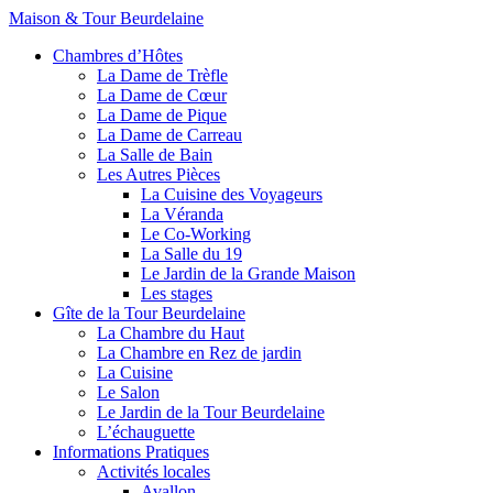
Maison & Tour Beurdelaine
Chambres d’Hôtes
La Dame de Trèfle
La Dame de Cœur
La Dame de Pique
La Dame de Carreau
La Salle de Bain
Les Autres Pièces
La Cuisine des Voyageurs
La Véranda
Le Co-Working
La Salle du 19
Le Jardin de la Grande Maison
Les stages
Gîte de la Tour Beurdelaine
La Chambre du Haut
La Chambre en Rez de jardin
La Cuisine
Le Salon
Le Jardin de la Tour Beurdelaine
L’échauguette
Informations Pratiques
Activités locales
Avallon