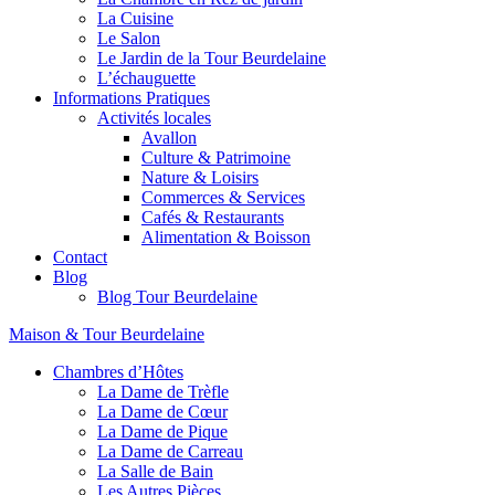
La Cuisine
Le Salon
Le Jardin de la Tour Beurdelaine
L’échauguette
Informations Pratiques
Activités locales
Avallon
Culture & Patrimoine
Nature & Loisirs
Commerces & Services
Cafés & Restaurants
Alimentation & Boisson
Contact
Blog
Blog Tour Beurdelaine
Maison & Tour Beurdelaine
Chambres d’Hôtes
La Dame de Trèfle
La Dame de Cœur
La Dame de Pique
La Dame de Carreau
La Salle de Bain
Les Autres Pièces