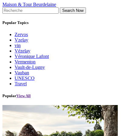
Maison & Tour Beurdelaine
Search Now
Popular Topics
Zervos
Vzelay
vin
Vézelay
Véronique Lafont
Vermenton
Vault-de-Lugny
Vauban
UNESCO
Travel
Popular
View All