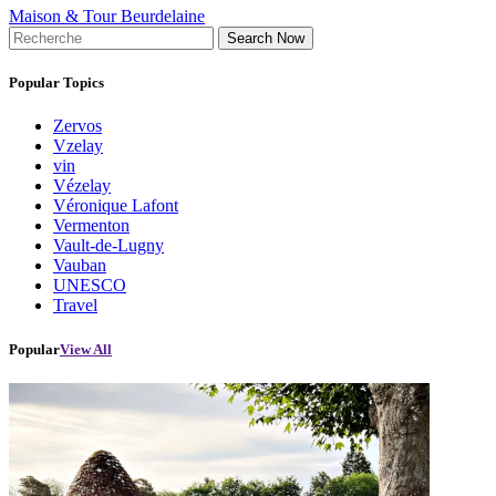
Maison & Tour Beurdelaine
Search Now
Popular Topics
Zervos
Vzelay
vin
Vézelay
Véronique Lafont
Vermenton
Vault-de-Lugny
Vauban
UNESCO
Travel
Popular
View All