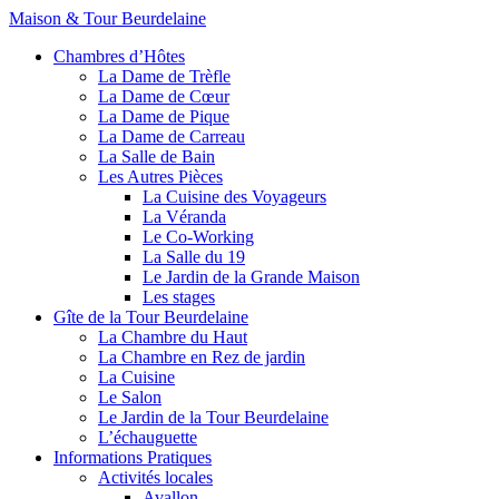
Maison & Tour Beurdelaine
Chambres d’Hôtes
La Dame de Trèfle
La Dame de Cœur
La Dame de Pique
La Dame de Carreau
La Salle de Bain
Les Autres Pièces
La Cuisine des Voyageurs
La Véranda
Le Co-Working
La Salle du 19
Le Jardin de la Grande Maison
Les stages
Gîte de la Tour Beurdelaine
La Chambre du Haut
La Chambre en Rez de jardin
La Cuisine
Le Salon
Le Jardin de la Tour Beurdelaine
L’échauguette
Informations Pratiques
Activités locales
Avallon