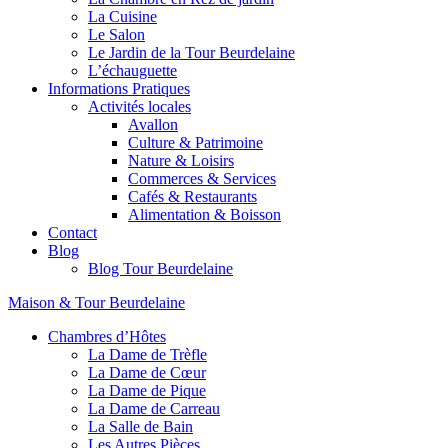
La Cuisine
Le Salon
Le Jardin de la Tour Beurdelaine
L’échauguette
Informations Pratiques
Activités locales
Avallon
Culture & Patrimoine
Nature & Loisirs
Commerces & Services
Cafés & Restaurants
Alimentation & Boisson
Contact
Blog
Blog Tour Beurdelaine
Maison & Tour Beurdelaine
Chambres d’Hôtes
La Dame de Trèfle
La Dame de Cœur
La Dame de Pique
La Dame de Carreau
La Salle de Bain
Les Autres Pièces