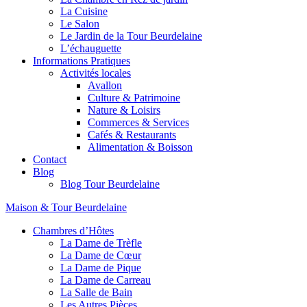
La Cuisine
Le Salon
Le Jardin de la Tour Beurdelaine
L’échauguette
Informations Pratiques
Activités locales
Avallon
Culture & Patrimoine
Nature & Loisirs
Commerces & Services
Cafés & Restaurants
Alimentation & Boisson
Contact
Blog
Blog Tour Beurdelaine
Maison & Tour Beurdelaine
Chambres d’Hôtes
La Dame de Trèfle
La Dame de Cœur
La Dame de Pique
La Dame de Carreau
La Salle de Bain
Les Autres Pièces