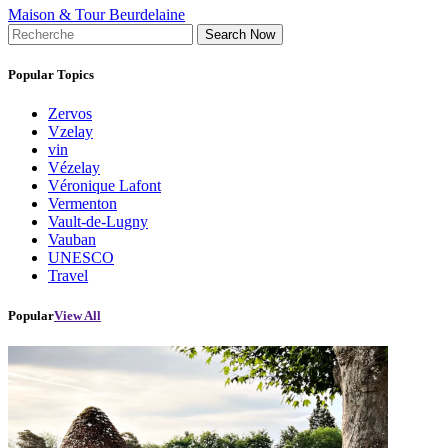
Maison & Tour Beurdelaine
Search Now
Popular Topics
Zervos
Vzelay
vin
Vézelay
Véronique Lafont
Vermenton
Vault-de-Lugny
Vauban
UNESCO
Travel
Popular
View All