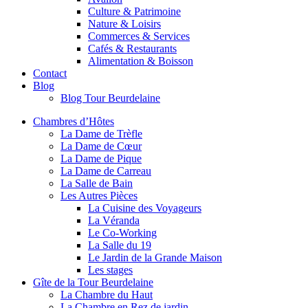
Culture & Patrimoine
Nature & Loisirs
Commerces & Services
Cafés & Restaurants
Alimentation & Boisson
Contact
Blog
Blog Tour Beurdelaine
Chambres d’Hôtes
La Dame de Trèfle
La Dame de Cœur
La Dame de Pique
La Dame de Carreau
La Salle de Bain
Les Autres Pièces
La Cuisine des Voyageurs
La Véranda
Le Co-Working
La Salle du 19
Le Jardin de la Grande Maison
Les stages
Gîte de la Tour Beurdelaine
La Chambre du Haut
La Chambre en Rez de jardin