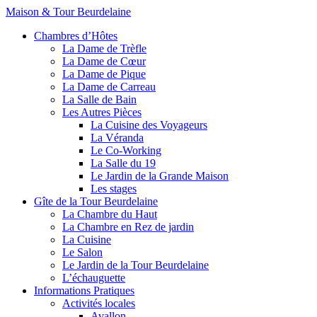
Maison & Tour Beurdelaine
Chambres d’Hôtes
La Dame de Trèfle
La Dame de Cœur
La Dame de Pique
La Dame de Carreau
La Salle de Bain
Les Autres Pièces
La Cuisine des Voyageurs
La Véranda
Le Co-Working
La Salle du 19
Le Jardin de la Grande Maison
Les stages
Gîte de la Tour Beurdelaine
La Chambre du Haut
La Chambre en Rez de jardin
La Cuisine
Le Salon
Le Jardin de la Tour Beurdelaine
L’échauguette
Informations Pratiques
Activités locales
Avallon