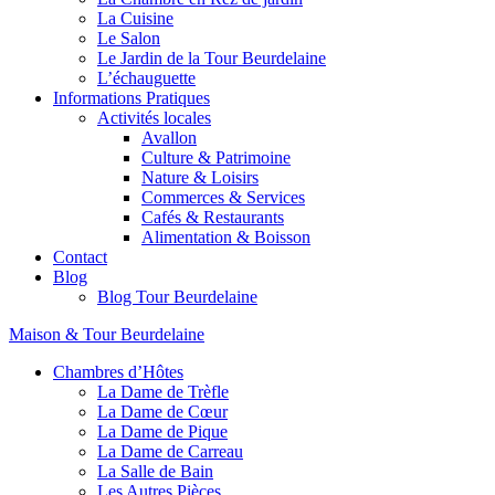
La Cuisine
Le Salon
Le Jardin de la Tour Beurdelaine
L’échauguette
Informations Pratiques
Activités locales
Avallon
Culture & Patrimoine
Nature & Loisirs
Commerces & Services
Cafés & Restaurants
Alimentation & Boisson
Contact
Blog
Blog Tour Beurdelaine
Maison & Tour Beurdelaine
Chambres d’Hôtes
La Dame de Trèfle
La Dame de Cœur
La Dame de Pique
La Dame de Carreau
La Salle de Bain
Les Autres Pièces