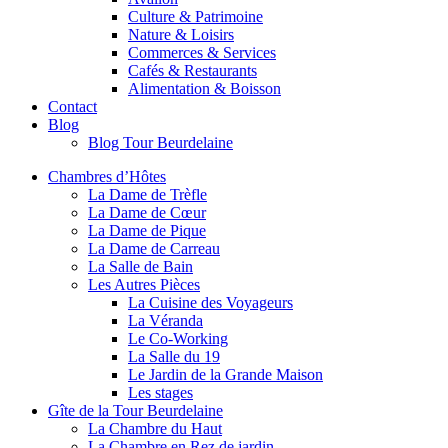
Culture & Patrimoine
Nature & Loisirs
Commerces & Services
Cafés & Restaurants
Alimentation & Boisson
Contact
Blog
Blog Tour Beurdelaine
Chambres d’Hôtes
La Dame de Trèfle
La Dame de Cœur
La Dame de Pique
La Dame de Carreau
La Salle de Bain
Les Autres Pièces
La Cuisine des Voyageurs
La Véranda
Le Co-Working
La Salle du 19
Le Jardin de la Grande Maison
Les stages
Gîte de la Tour Beurdelaine
La Chambre du Haut
La Chambre en Rez de jardin