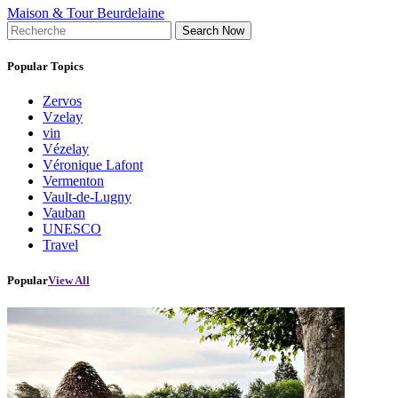
Maison & Tour Beurdelaine
Search Now
Popular Topics
Zervos
Vzelay
vin
Vézelay
Véronique Lafont
Vermenton
Vault-de-Lugny
Vauban
UNESCO
Travel
Popular
View All