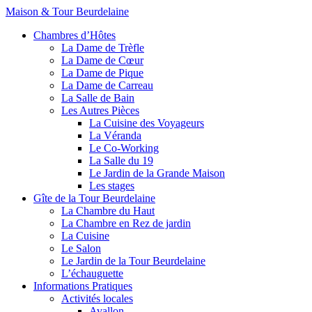
Maison & Tour Beurdelaine
Chambres d’Hôtes
La Dame de Trèfle
La Dame de Cœur
La Dame de Pique
La Dame de Carreau
La Salle de Bain
Les Autres Pièces
La Cuisine des Voyageurs
La Véranda
Le Co-Working
La Salle du 19
Le Jardin de la Grande Maison
Les stages
Gîte de la Tour Beurdelaine
La Chambre du Haut
La Chambre en Rez de jardin
La Cuisine
Le Salon
Le Jardin de la Tour Beurdelaine
L’échauguette
Informations Pratiques
Activités locales
Avallon