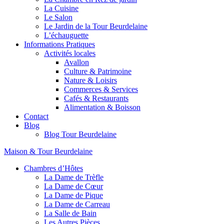
La Cuisine
Le Salon
Le Jardin de la Tour Beurdelaine
L’échauguette
Informations Pratiques
Activités locales
Avallon
Culture & Patrimoine
Nature & Loisirs
Commerces & Services
Cafés & Restaurants
Alimentation & Boisson
Contact
Blog
Blog Tour Beurdelaine
Maison & Tour Beurdelaine
Chambres d’Hôtes
La Dame de Trèfle
La Dame de Cœur
La Dame de Pique
La Dame de Carreau
La Salle de Bain
Les Autres Pièces