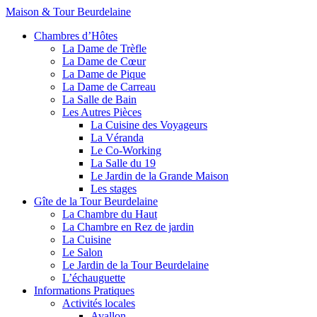
Maison & Tour Beurdelaine
Chambres d’Hôtes
La Dame de Trèfle
La Dame de Cœur
La Dame de Pique
La Dame de Carreau
La Salle de Bain
Les Autres Pièces
La Cuisine des Voyageurs
La Véranda
Le Co-Working
La Salle du 19
Le Jardin de la Grande Maison
Les stages
Gîte de la Tour Beurdelaine
La Chambre du Haut
La Chambre en Rez de jardin
La Cuisine
Le Salon
Le Jardin de la Tour Beurdelaine
L’échauguette
Informations Pratiques
Activités locales
Avallon