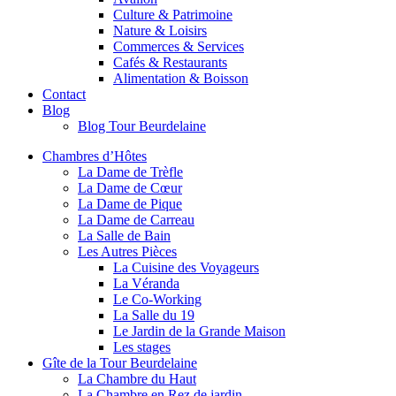
Culture & Patrimoine
Nature & Loisirs
Commerces & Services
Cafés & Restaurants
Alimentation & Boisson
Contact
Blog
Blog Tour Beurdelaine
Chambres d’Hôtes
La Dame de Trèfle
La Dame de Cœur
La Dame de Pique
La Dame de Carreau
La Salle de Bain
Les Autres Pièces
La Cuisine des Voyageurs
La Véranda
Le Co-Working
La Salle du 19
Le Jardin de la Grande Maison
Les stages
Gîte de la Tour Beurdelaine
La Chambre du Haut
La Chambre en Rez de jardin