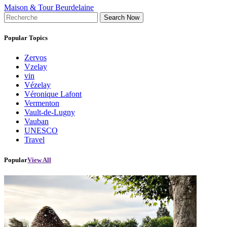
Maison & Tour Beurdelaine
Search Now
Popular Topics
Zervos
Vzelay
vin
Vézelay
Véronique Lafont
Vermenton
Vault-de-Lugny
Vauban
UNESCO
Travel
Popular
View All