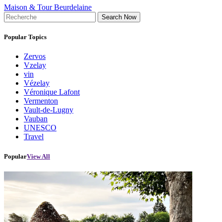
Maison & Tour Beurdelaine
Search Now
Popular Topics
Zervos
Vzelay
vin
Vézelay
Véronique Lafont
Vermenton
Vault-de-Lugny
Vauban
UNESCO
Travel
Popular
View All