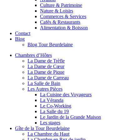
Culture & Patrimoine
Nature & Loisirs
Commerces & Services
Cafés & Restaurants
Alimentation & Boisson
Contact
Blog
Blog Tour Beurdelaine
Chambres d’Hôtes
La Dame de Trèfle
La Dame de Cœur
La Dame de Pique
La Dame de Carreau
La Salle de Bain
Les Autres Pièces
La Cuisine des Voyageurs
La Véranda
Le Co-Working
La Salle du 19
Le Jardin de la Grande Maison
Les stages
Gîte de la Tour Beurdelaine
La Chambre du Haut
La Chambre en Rez de jardin