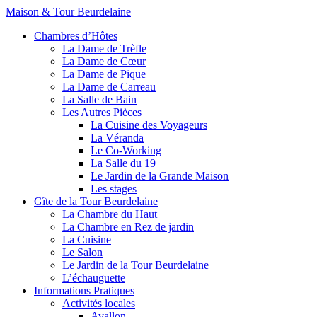
Maison & Tour Beurdelaine
Chambres d’Hôtes
La Dame de Trèfle
La Dame de Cœur
La Dame de Pique
La Dame de Carreau
La Salle de Bain
Les Autres Pièces
La Cuisine des Voyageurs
La Véranda
Le Co-Working
La Salle du 19
Le Jardin de la Grande Maison
Les stages
Gîte de la Tour Beurdelaine
La Chambre du Haut
La Chambre en Rez de jardin
La Cuisine
Le Salon
Le Jardin de la Tour Beurdelaine
L’échauguette
Informations Pratiques
Activités locales
Avallon