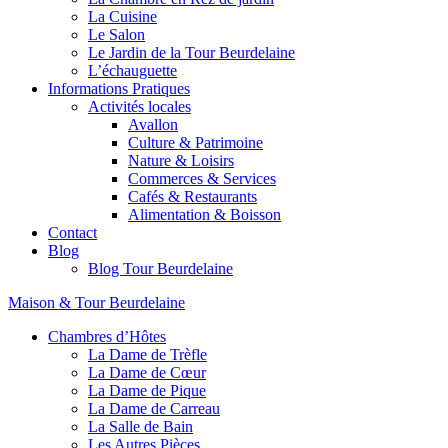
La Cuisine
Le Salon
Le Jardin de la Tour Beurdelaine
L’échauguette
Informations Pratiques
Activités locales
Avallon
Culture & Patrimoine
Nature & Loisirs
Commerces & Services
Cafés & Restaurants
Alimentation & Boisson
Contact
Blog
Blog Tour Beurdelaine
Maison & Tour Beurdelaine
Chambres d’Hôtes
La Dame de Trèfle
La Dame de Cœur
La Dame de Pique
La Dame de Carreau
La Salle de Bain
Les Autres Pièces