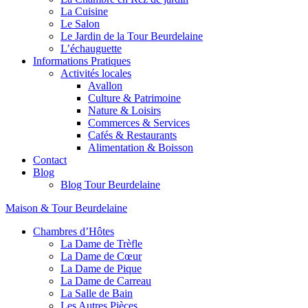
La Cuisine
Le Salon
Le Jardin de la Tour Beurdelaine
L’échauguette
Informations Pratiques
Activités locales
Avallon
Culture & Patrimoine
Nature & Loisirs
Commerces & Services
Cafés & Restaurants
Alimentation & Boisson
Contact
Blog
Blog Tour Beurdelaine
Maison & Tour Beurdelaine
Chambres d’Hôtes
La Dame de Trèfle
La Dame de Cœur
La Dame de Pique
La Dame de Carreau
La Salle de Bain
Les Autres Pièces