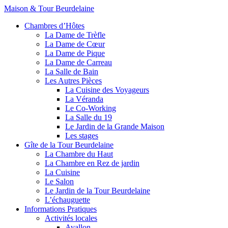
Maison & Tour Beurdelaine
Chambres d’Hôtes
La Dame de Trèfle
La Dame de Cœur
La Dame de Pique
La Dame de Carreau
La Salle de Bain
Les Autres Pièces
La Cuisine des Voyageurs
La Véranda
Le Co-Working
La Salle du 19
Le Jardin de la Grande Maison
Les stages
Gîte de la Tour Beurdelaine
La Chambre du Haut
La Chambre en Rez de jardin
La Cuisine
Le Salon
Le Jardin de la Tour Beurdelaine
L’échauguette
Informations Pratiques
Activités locales
Avallon