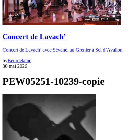
Concert de Lavach’
Concert de Lavach’ avec Sévane, au Grenier à Sel d’Avallon
by
Beurdelaine
30 mai 2026
PEW05251-10239-copie