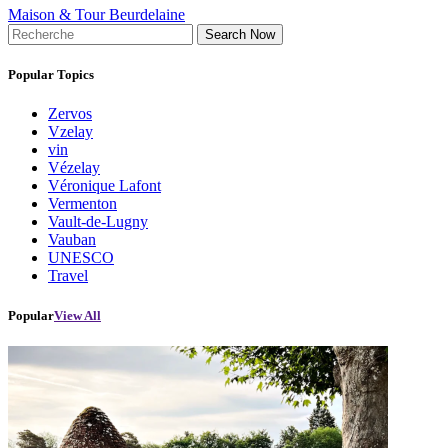
Maison & Tour Beurdelaine
Search Now
Popular Topics
Zervos
Vzelay
vin
Vézelay
Véronique Lafont
Vermenton
Vault-de-Lugny
Vauban
UNESCO
Travel
Popular
View All