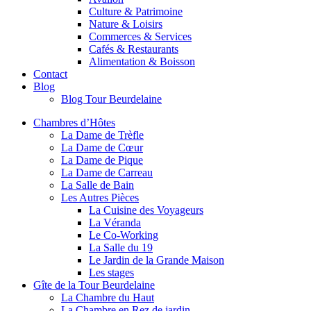
Culture & Patrimoine
Nature & Loisirs
Commerces & Services
Cafés & Restaurants
Alimentation & Boisson
Contact
Blog
Blog Tour Beurdelaine
Chambres d’Hôtes
La Dame de Trèfle
La Dame de Cœur
La Dame de Pique
La Dame de Carreau
La Salle de Bain
Les Autres Pièces
La Cuisine des Voyageurs
La Véranda
Le Co-Working
La Salle du 19
Le Jardin de la Grande Maison
Les stages
Gîte de la Tour Beurdelaine
La Chambre du Haut
La Chambre en Rez de jardin