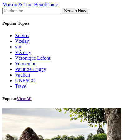
Maison & Tour Beurdelaine
Search Now
Popular Topics
Zervos
Vzelay
vin
Vézelay
Véronique Lafont
Vermenton
Vault-de-Lugny
Vauban
UNESCO
Travel
Popular
View All