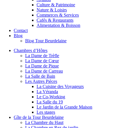
Culture & Patrimoine
Nature & Loisirs
Commerces & Services
Cafés & Restaurants
Alimentation & Boisson
Contact
Blog
Blog Tour Beurdelaine
Chambres d’Hôtes
La Dame de Trèfle
La Dame de Cœur
La Dame de Pique
La Dame de Carreau
La Salle de Bain
Les Autres Pièces
La Cuisine des Voyageurs
La Véranda
Le Co-Working
La Salle du 19
Le Jardin de la Grande Maison
Les stages
Gîte de la Tour Beurdelaine
La Chambre du Haut
La Chambre en Rez de jardin