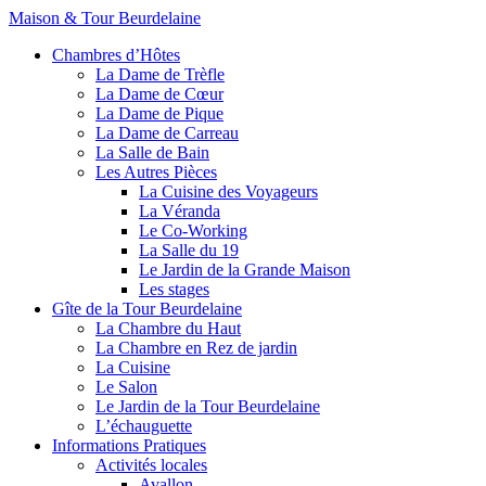
Maison & Tour Beurdelaine
Chambres d’Hôtes
La Dame de Trèfle
La Dame de Cœur
La Dame de Pique
La Dame de Carreau
La Salle de Bain
Les Autres Pièces
La Cuisine des Voyageurs
La Véranda
Le Co-Working
La Salle du 19
Le Jardin de la Grande Maison
Les stages
Gîte de la Tour Beurdelaine
La Chambre du Haut
La Chambre en Rez de jardin
La Cuisine
Le Salon
Le Jardin de la Tour Beurdelaine
L’échauguette
Informations Pratiques
Activités locales
Avallon