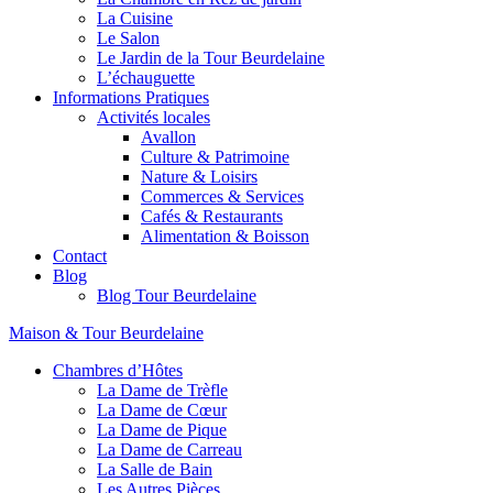
La Cuisine
Le Salon
Le Jardin de la Tour Beurdelaine
L’échauguette
Informations Pratiques
Activités locales
Avallon
Culture & Patrimoine
Nature & Loisirs
Commerces & Services
Cafés & Restaurants
Alimentation & Boisson
Contact
Blog
Blog Tour Beurdelaine
Maison & Tour Beurdelaine
Chambres d’Hôtes
La Dame de Trèfle
La Dame de Cœur
La Dame de Pique
La Dame de Carreau
La Salle de Bain
Les Autres Pièces