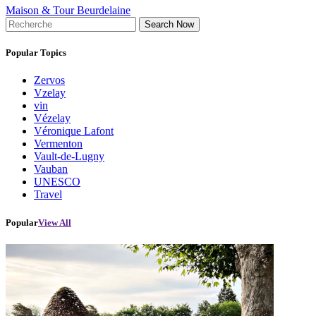
Maison & Tour Beurdelaine
Search Now
Popular Topics
Zervos
Vzelay
vin
Vézelay
Véronique Lafont
Vermenton
Vault-de-Lugny
Vauban
UNESCO
Travel
Popular
View All