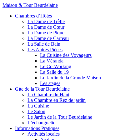
Maison & Tour Beurdelaine
Chambres d’Hôtes
La Dame de Trèfle
La Dame de Cœur
La Dame de Pique
La Dame de Carreau
La Salle de Bain
Les Autres Pièces
La Cuisine des Voyageurs
La Véranda
Le Co-Working
La Salle du 19
Le Jardin de la Grande Maison
Les stages
Gîte de la Tour Beurdelaine
La Chambre du Haut
La Chambre en Rez de jardin
La Cuisine
Le Salon
Le Jardin de la Tour Beurdelaine
L’échauguette
Informations Pratiques
Activités locales
Avallon