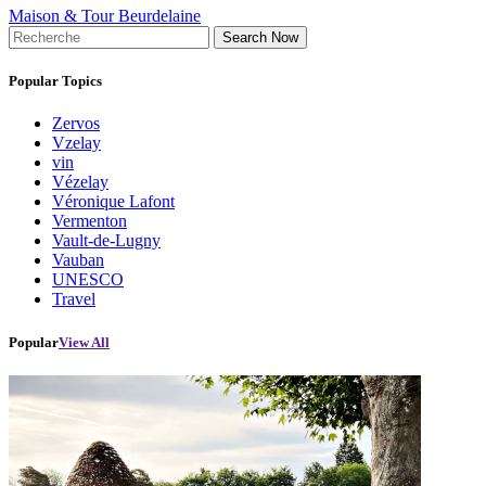
Maison & Tour Beurdelaine
Search Now
Popular Topics
Zervos
Vzelay
vin
Vézelay
Véronique Lafont
Vermenton
Vault-de-Lugny
Vauban
UNESCO
Travel
Popular
View All