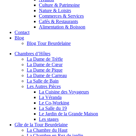
Culture & Patrimoine
Nature & Loisirs
Commerces & Services
Cafés & Restaurants
Alimentation & Boisson
Contact
Blog
Blog Tour Beurdelaine
Chambres d’Hôtes
La Dame de Trèfle
La Dame de Cœur
La Dame de Pique
La Dame de Carreau
La Salle de Bain
Les Autres Pièces
La Cuisine des Voyageurs
La Véranda
Le Co-Working
La Salle du 19
Le Jardin de la Grande Maison
Les stages
Gîte de la Tour Beurdelaine
La Chambre du Haut
La Chambre en Rez de jardin