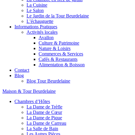
La Cuisine
Le Salon
Le Jardin de la Tour Beurdelaine
L’échauguette
Informations Pratiques
Activités locales
Avallon
Culture & Patrimoine
Nature & Loisirs
Commerces & Services
Cafés & Restaurants
Alimentation & Boisson
Contact
Blog
Blog Tour Beurdelaine
Maison & Tour Beurdelaine
Chambres d’Hôtes
La Dame de Trèfle
La Dame de Cœur
La Dame de Pique
La Dame de Carreau
La Salle de Bain
Les Autres Pièces