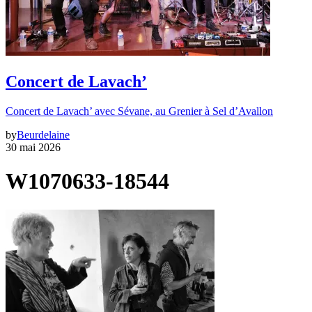
Concert de Lavach’
Concert de Lavach’ avec Sévane, au Grenier à Sel d’Avallon
by
Beurdelaine
30 mai 2026
W1070633-18544