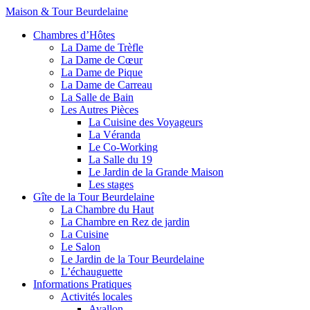
Maison & Tour Beurdelaine
Chambres d’Hôtes
La Dame de Trèfle
La Dame de Cœur
La Dame de Pique
La Dame de Carreau
La Salle de Bain
Les Autres Pièces
La Cuisine des Voyageurs
La Véranda
Le Co-Working
La Salle du 19
Le Jardin de la Grande Maison
Les stages
Gîte de la Tour Beurdelaine
La Chambre du Haut
La Chambre en Rez de jardin
La Cuisine
Le Salon
Le Jardin de la Tour Beurdelaine
L’échauguette
Informations Pratiques
Activités locales
Avallon