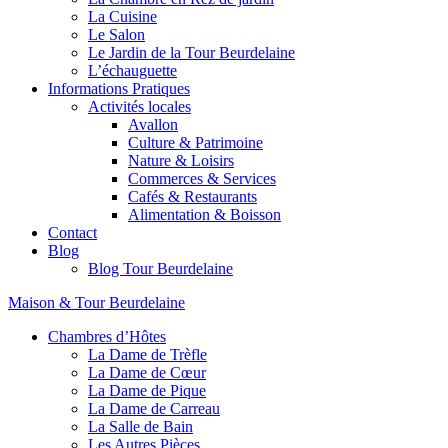
La Cuisine
Le Salon
Le Jardin de la Tour Beurdelaine
L’échauguette
Informations Pratiques
Activités locales
Avallon
Culture & Patrimoine
Nature & Loisirs
Commerces & Services
Cafés & Restaurants
Alimentation & Boisson
Contact
Blog
Blog Tour Beurdelaine
Maison & Tour Beurdelaine
Chambres d’Hôtes
La Dame de Trèfle
La Dame de Cœur
La Dame de Pique
La Dame de Carreau
La Salle de Bain
Les Autres Pièces