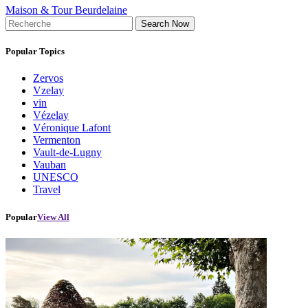
Maison & Tour Beurdelaine
Search Now
Popular Topics
Zervos
Vzelay
vin
Vézelay
Véronique Lafont
Vermenton
Vault-de-Lugny
Vauban
UNESCO
Travel
Popular
View All