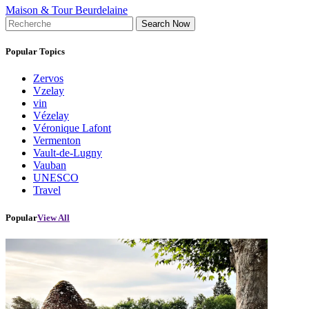
Maison & Tour Beurdelaine
Search Now
Popular Topics
Zervos
Vzelay
vin
Vézelay
Véronique Lafont
Vermenton
Vault-de-Lugny
Vauban
UNESCO
Travel
Popular
View All