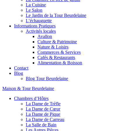
La Cuisine
Le Salon
Le Jardin de la Tour Beurdelaine
L’échauguette
Informations Pratiques
Activités locales
Avallon
Culture & Patrimoine
Nature & Loisirs
Commerces & Services
Cafés & Restaurants
Alimentation & Boisson
Contact
Blog
Blog Tour Beurdelaine
Maison & Tour Beurdelaine
Chambres d’Hôtes
La Dame de Trèfle
La Dame de Cœur
La Dame de Pique
La Dame de Carreau
La Salle de Bain
Les Autres Pièces