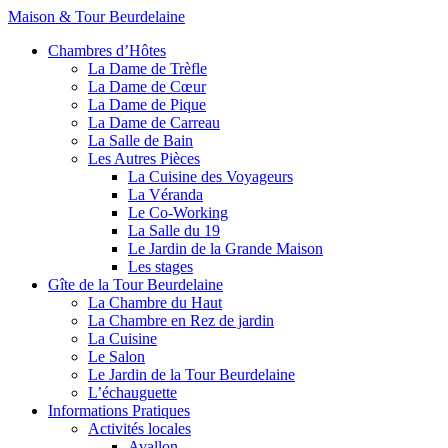
Maison & Tour Beurdelaine
Chambres d’Hôtes
La Dame de Trèfle
La Dame de Cœur
La Dame de Pique
La Dame de Carreau
La Salle de Bain
Les Autres Pièces
La Cuisine des Voyageurs
La Véranda
Le Co-Working
La Salle du 19
Le Jardin de la Grande Maison
Les stages
Gîte de la Tour Beurdelaine
La Chambre du Haut
La Chambre en Rez de jardin
La Cuisine
Le Salon
Le Jardin de la Tour Beurdelaine
L’échauguette
Informations Pratiques
Activités locales
Avallon