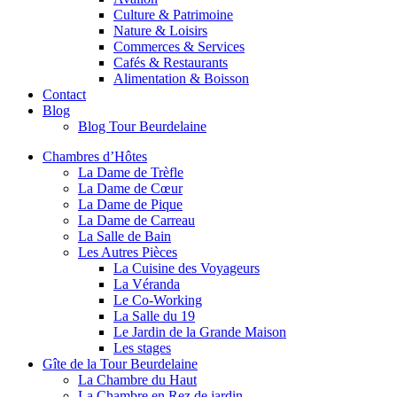
Culture & Patrimoine
Nature & Loisirs
Commerces & Services
Cafés & Restaurants
Alimentation & Boisson
Contact
Blog
Blog Tour Beurdelaine
Chambres d’Hôtes
La Dame de Trèfle
La Dame de Cœur
La Dame de Pique
La Dame de Carreau
La Salle de Bain
Les Autres Pièces
La Cuisine des Voyageurs
La Véranda
Le Co-Working
La Salle du 19
Le Jardin de la Grande Maison
Les stages
Gîte de la Tour Beurdelaine
La Chambre du Haut
La Chambre en Rez de jardin