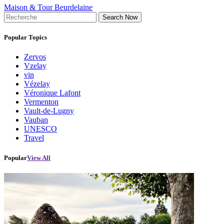
Maison & Tour Beurdelaine
Search Now
Popular Topics
Zervos
Vzelay
vin
Vézelay
Véronique Lafont
Vermenton
Vault-de-Lugny
Vauban
UNESCO
Travel
Popular
View All