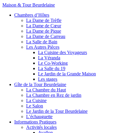
Maison & Tour Beurdelaine
Chambres d’Hôtes
La Dame de Trèfle
La Dame de Cœur
La Dame de Pique
La Dame de Carreau
La Salle de Bain
Les Autres Pièces
La Cuisine des Voyageurs
La Véranda
Le Co-Working
La Salle du 19
Le Jardin de la Grande Maison
Les stages
Gîte de la Tour Beurdelaine
La Chambre du Haut
La Chambre en Rez de jardin
La Cuisine
Le Salon
Le Jardin de la Tour Beurdelaine
L’échauguette
Informations Pratiques
Activités locales
Avallon