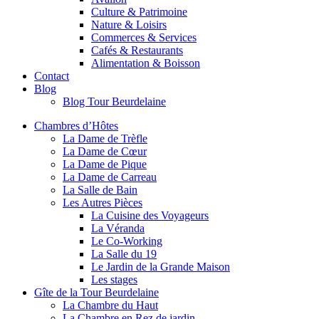
Culture & Patrimoine
Nature & Loisirs
Commerces & Services
Cafés & Restaurants
Alimentation & Boisson
Contact
Blog
Blog Tour Beurdelaine
Chambres d’Hôtes
La Dame de Trèfle
La Dame de Cœur
La Dame de Pique
La Dame de Carreau
La Salle de Bain
Les Autres Pièces
La Cuisine des Voyageurs
La Véranda
Le Co-Working
La Salle du 19
Le Jardin de la Grande Maison
Les stages
Gîte de la Tour Beurdelaine
La Chambre du Haut
La Chambre en Rez de jardin