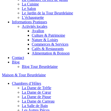
La Cuisine
Le Salon
Le Jardin de la Tour Beurdelaine
L’échauguette
Informations Pratiques
Activités locales
Avallon
Culture & Patrimoine
Nature & Loisirs
Commerces & Services
Cafés & Restaurants
Alimentation & Boisson
Contact
Blog
Blog Tour Beurdelaine
Maison & Tour Beurdelaine
Chambres d’Hôtes
La Dame de Trèfle
La Dame de Cœur
La Dame de Pique
La Dame de Carreau
La Salle de Bain
Les Autres Pièces