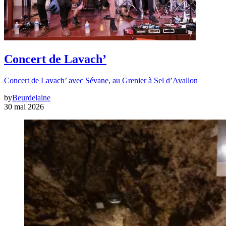
Concert de Lavach’
Concert de Lavach’ avec Sévane, au Grenier à Sel d’Avallon
by
Beurdelaine
30 mai 2026