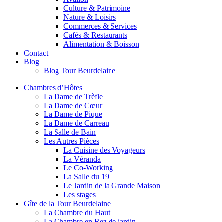
Culture & Patrimoine
Nature & Loisirs
Commerces & Services
Cafés & Restaurants
Alimentation & Boisson
Contact
Blog
Blog Tour Beurdelaine
Chambres d’Hôtes
La Dame de Trèfle
La Dame de Cœur
La Dame de Pique
La Dame de Carreau
La Salle de Bain
Les Autres Pièces
La Cuisine des Voyageurs
La Véranda
Le Co-Working
La Salle du 19
Le Jardin de la Grande Maison
Les stages
Gîte de la Tour Beurdelaine
La Chambre du Haut
La Chambre en Rez de jardin