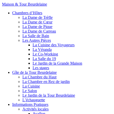
Maison & Tour Beurdelaine
Chambres d’Hôtes
La Dame de Trèfle
La Dame de Cœur
La Dame de Pique
La Dame de Carreau
La Salle de Bain
Les Autres Pièces
La Cuisine des Voyageurs
La Véranda
Le Co-Working
La Salle du 19
Le Jardin de la Grande Maison
Les stages
Gîte de la Tour Beurdelaine
La Chambre du Haut
La Chambre en Rez de jardin
La Cuisine
Le Salon
Le Jardin de la Tour Beurdelaine
L’échauguette
Informations Pratiques
Activités locales
Avallon