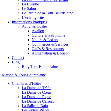
La Cuisine
Le Salon
Le Jardin de la Tour Beurdelaine
L’échauguette
Informations Pratiques
Activités locales
Avallon
Culture & Patrimoine
Nature & Loisirs
Commerces & Services
Cafés & Restaurants
Alimentation & Boisson
Contact
Blog
Blog Tour Beurdelaine
Maison & Tour Beurdelaine
Chambres d’Hôtes
La Dame de Trèfle
La Dame de Cœur
La Dame de Pique
La Dame de Carreau
La Salle de Bain
Les Autres Pièces