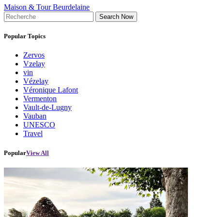
Maison & Tour Beurdelaine
Search Now
Popular Topics
Zervos
Vzelay
vin
Vézelay
Véronique Lafont
Vermenton
Vault-de-Lugny
Vauban
UNESCO
Travel
Popular
View All