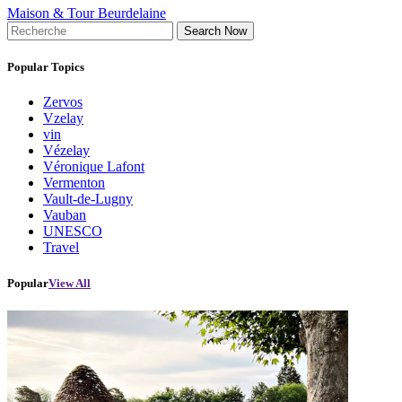
Maison & Tour Beurdelaine
Search Now
Popular Topics
Zervos
Vzelay
vin
Vézelay
Véronique Lafont
Vermenton
Vault-de-Lugny
Vauban
UNESCO
Travel
Popular
View All