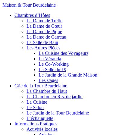
Maison & Tour Beurdelaine
Chambres d’Hôtes
La Dame de Trèfle
La Dame de Cœur
La Dame de Pique
La Dame de Carreau
La Salle de Bain
Les Autres Pièces
La Cuisine des Voyageurs
La Véranda
Le Co-Working
La Salle du 19
Le Jardin de la Grande Maison
Les stages
Gîte de la Tour Beurdelaine
La Chambre du Haut
La Chambre en Rez de jardin
La Cuisine
Le Salon
Le Jardin de la Tour Beurdelaine
L’échauguette
Informations Pratiques
Activités locales
Avallon