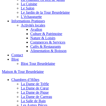
La Cuisine
Le Salon
Le Jardin de la Tour Beurdelaine
L’échauguette
Informations Pratiques
Activités locales
Avallon
Culture & Patrimoine
Nature & Loisirs
Commerces & Services
Cafés & Restaurants
Alimentation & Boisson
Contact
Blog
Blog Tour Beurdelaine
Maison & Tour Beurdelaine
Chambres d’Hôtes
La Dame de Trèfle
La Dame de Cœur
La Dame de Pique
La Dame de Carreau
La Salle de Bain
Les Autres Pièces