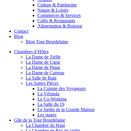
Culture & Patrimoine
Nature & Loisirs
Commerces & Services
Cafés & Restaurants
Alimentation & Boisson
Contact
Blog
Blog Tour Beurdelaine
Chambres d’Hôtes
La Dame de Trèfle
La Dame de Cœur
La Dame de Pique
La Dame de Carreau
La Salle de Bain
Les Autres Pièces
La Cuisine des Voyageurs
La Véranda
Le Co-Working
La Salle du 19
Le Jardin de la Grande Maison
Les stages
Gîte de la Tour Beurdelaine
La Chambre du Haut
La Chambre en Rez de jardin